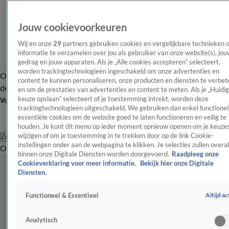
Jouw cookievoorkeuren
Wij en onze
29
partners gebruiken cookies en vergelijkbare technieken 
informatie te verzamelen over jou als gebruiker van onze website(s), jou
gedrag en jouw apparaten. Als je „Alle cookies accepteren” selecteert,
worden trackingtechnologieën ingeschakeld om onze advertenties en
Overzicht
Afleveringen
Tip
Entertainment
BN'ers
TV
Crime
Algemeen
content te kunnen personaliseren, onze producten en diensten te verbet
de redactie
Nieuwsbrief
en om de prestaties van advertenties en content te meten. Als je „Huidi
keuze opslaan” selecteert of je toestemming intrekt, worden deze
Volg Shownieuws
trackingtechnologieën uitgeschakeld. We gebruiken dan enkel functionel
essentiële cookies om de website goed te laten functioneren en veilig te
houden. Je kunt dit menu op ieder moment opnieuw openen om je keuzes
wijzigen of om je toestemming in te trekken door op de link Cookie-
Zoeken
instellingen onder aan de webpagina te klikken. Je selecties zullen overal
Overzicht
Entertainment
Spraakmakend
Reality
Crime
Video's
Afl
binnen onze Digitale Diensten worden doorgevoerd.
Raadpleeg onze
Cookieverklaring voor meer informatie.
Bekijk hier onze Digitale
Diensten.
Altijd ac
Functioneel & Essentieel
Analytisch