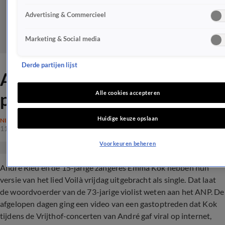
Advertising & Commercieel
Marketing & Social media
Derde partijen lijst
André Rieu en Emma Kok
pakken door na viral hit
Alle cookies accepteren
Huidige keuze opslaan
NIEUWS
11 aug 2023, 14:34
Voorkeuren beheren
André Rieu en de 15-jarige zangeres Emma Kok hebben hun
versie van het lied Voilà vrijdag uitgebracht als single. Dat laat
de woordvoerder van de 73-jarige violist weten aan het ANP. De
afgelopen dagen ging een video van een gastoptreden dat Kok
tijdens de Vrijthof-concerten van André gaf viral op internet,