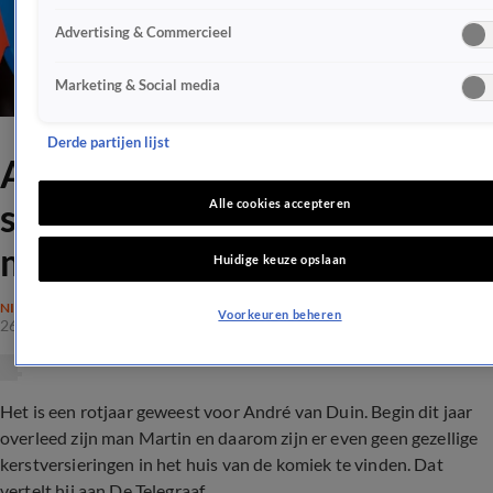
Advertising & Commercieel
Marketing & Social media
Derde partijen lijst
André van Duin over
sombere kerst: 'Laat het
Alle cookies accepteren
maar lekker achterwege'
Huidige keuze opslaan
NIEUWS
Voorkeuren beheren
26 dec 2020, 11:07
Het is een rotjaar geweest voor André van Duin. Begin dit jaar
overleed zijn man Martin en daarom zijn er even geen gezellige
kerstversieringen in het huis van de komiek te vinden. Dat
vertelt hij aan De Telegraaf.