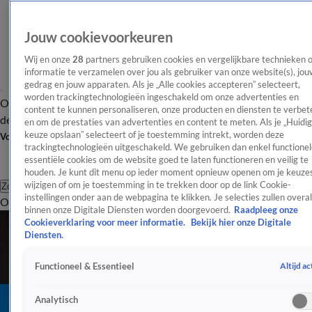
Jouw cookievoorkeuren
Wij en onze
28
partners gebruiken cookies en vergelijkbare technieken 
informatie te verzamelen over jou als gebruiker van onze website(s), jou
gedrag en jouw apparaten. Als je „Alle cookies accepteren” selecteert,
worden trackingtechnologieën ingeschakeld om onze advertenties en
Overzicht
Afleveringen
Tip
Entertainment
BN'ers
TV
Crime
Algemeen
content te kunnen personaliseren, onze producten en diensten te verbet
de redactie
Nieuwsbrief
en om de prestaties van advertenties en content te meten. Als je „Huidi
keuze opslaan” selecteert of je toestemming intrekt, worden deze
Volg Shownieuws
trackingtechnologieën uitgeschakeld. We gebruiken dan enkel functionel
essentiële cookies om de website goed te laten functioneren en veilig te
houden. Je kunt dit menu op ieder moment opnieuw openen om je keuzes
wijzigen of om je toestemming in te trekken door op de link Cookie-
Zoeken
instellingen onder aan de webpagina te klikken. Je selecties zullen overal
Overzicht
Entertainment
Spraakmakend
Reality
Crime
Video's
Afl
binnen onze Digitale Diensten worden doorgevoerd.
Raadpleeg onze
Cookieverklaring voor meer informatie.
Bekijk hier onze Digitale
Diensten.
Altijd ac
Functioneel & Essentieel
Analytisch