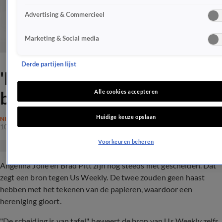
Advertising & Commercieel
Marketing & Social media
Derde partijen lijst
'Brangelina-scheiding van de
baan!'
Alle cookies accepteren
Huidige keuze opslaan
NIEUWS
10 aug 2017, 22:23
Voorkeuren beheren
Angelina Jolie en Brad Pitt zijn nog steeds niet gescheiden. Dat
zegt een bron tegen Us Weekly. De twee zouden geen haast
hebben met het tekenen van de papieren, waardoor een
hereniging gloort.
"De scheiding is van tafel", beweert de bron van Us Weekly zelfs.