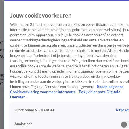
Jouw cookievoorkeuren
Wij en onze
28
partners gebruiken cookies en vergelijkbare technieken 
informatie te verzamelen over jou als gebruiker van onze website(s), jou
gedrag en jouw apparaten. Als je „Alle cookies accepteren” selecteert,
worden trackingtechnologieën ingeschakeld om onze advertenties en
Overzicht
Afleveringen
Tip
Entertainment
BN'ers
TV
Crime
Algemeen
content te kunnen personaliseren, onze producten en diensten te verbet
de redactie
Nieuwsbrief
en om de prestaties van advertenties en content te meten. Als je „Huidi
keuze opslaan” selecteert of je toestemming intrekt, worden deze
Volg Shownieuws
trackingtechnologieën uitgeschakeld. We gebruiken dan enkel functionel
essentiële cookies om de website goed te laten functioneren en veilig te
houden. Je kunt dit menu op ieder moment opnieuw openen om je keuzes
wijzigen of om je toestemming in te trekken door op de link Cookie-
Zoeken
instellingen onder aan de webpagina te klikken. Je selecties zullen overal
Overzicht
Entertainment
Spraakmakend
Reality
Crime
Video's
Afl
binnen onze Digitale Diensten worden doorgevoerd.
Raadpleeg onze
Cookieverklaring voor meer informatie.
Bekijk hier onze Digitale
Diensten.
Altijd ac
Functioneel & Essentieel
Analytisch