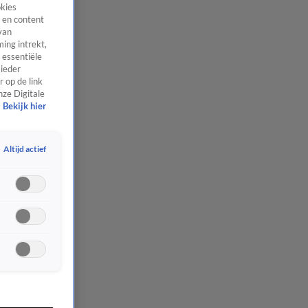
okies
 en content
van
ing intrekt,
 essentiële
 ieder
 op de link
nze Digitale
Bekijk hier
Altijd actief