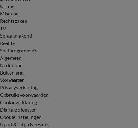
Crime
Misdaad
Rechtszaken
TV
Spraakmakend
Reality
Spelprogramma's
Algemeen
Nederland
Buitenland
Voorwaarden
Privacyverklaring
Gebruiksvoorwaarden
Cookieverklaring
Digitale diensten
Cookie instellingen
Upod & Talpa Network
Adverteren