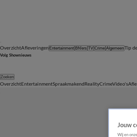
Overzicht
Afleveringen
Tip d
Entertainment
BN'ers
TV
Crime
Algemeen
Volg Shownieuws
Zoeken
Overzicht
Entertainment
Spraakmakend
Reality
Crime
Video's
Afl
Jouw c
Wij en onz