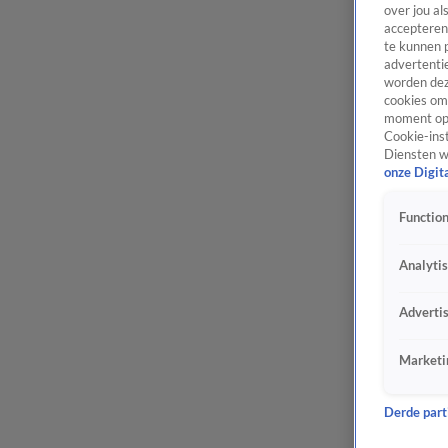
over jou al
accepteren
te kunnen 
advertentie
worden dez
cookies om 
moment opn
Cookie-inst
Diensten w
onze Digit
Function
Analyti
Adverti
Marketi
Derde parti