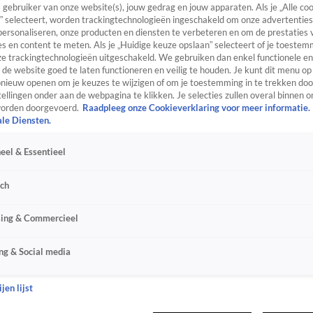
s gebruiker van onze website(s), jouw gedrag en jouw apparaten. Als je „Alle co
” selecteert, worden trackingtechnologieën ingeschakeld om onze advertenties
personaliseren, onze producten en diensten te verbeteren en om de prestaties 
s en content te meten. Als je „Huidige keuze opslaan” selecteert of je toestemm
e trackingtechnologieën uitgeschakeld. We gebruiken dan enkel functionele en
de website goed te laten functioneren en veilig te houden. Je kunt dit menu op
ieuw openen om je keuzes te wijzigen of om je toestemming in te trekken door
ellingen onder aan de webpagina te klikken. Je selecties zullen overal binnen o
orden doorgevoerd.
Raadpleeg onze Cookieverklaring voor meer informatie.
ale Diensten.
eel & Essentieel
sch
sing & Commercieel
ng & Social media
jen lijst