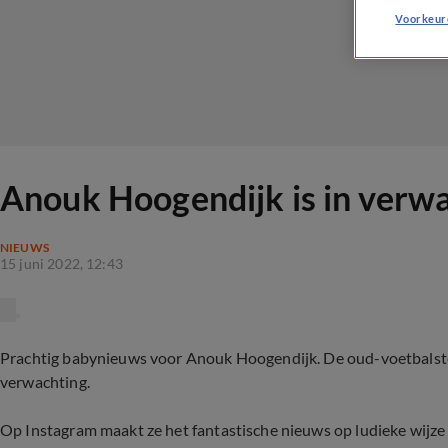
Voorkeur
Anouk Hoogendijk is in verw
NIEUWS
15 juni 2022, 12:43
Prachtig babynieuws voor Anouk Hoogendijk. De oud-voetbalst
verwachting.
Op Instagram maakt ze het fantastische nieuws op ludieke wijze