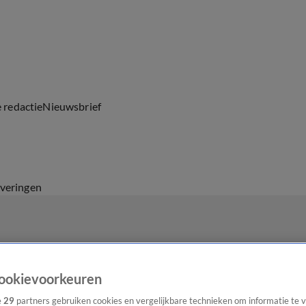
e redactie
Nieuwsbrief
everingen
ookievoorkeuren
e
29
partners gebruiken cookies en vergelijkbare technieken om informatie te