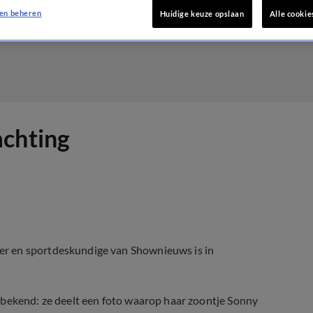
en beheren
Huidige keuze opslaan
Alle cookie
achting
er en sportdeskundige van Shownieuws is in
 bekend: ze deelt een foto waarop haar zoontje Sonny