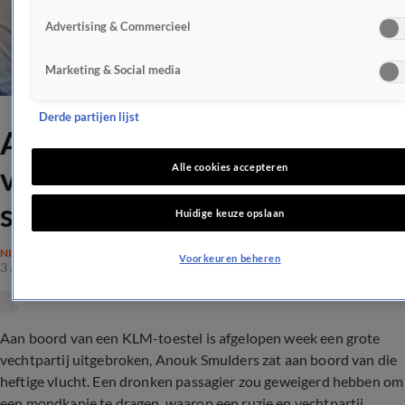
Advertising & Commercieel
Marketing & Social media
Derde partijen lijst
Anouk Smulders zat op
vechtvlucht Ibiza: 'Alsof je in
Alle cookies accepteren
slechte film zit'
Huidige keuze opslaan
NIEUWS
Voorkeuren beheren
3 aug 2020, 08:04
Aan boord van een KLM-toestel is afgelopen week een grote
vechtpartij uitgebroken, Anouk Smulders zat aan boord van die
heftige vlucht. Een dronken passagier zou geweigerd hebben om
een mondkapje te dragen, waarop een ruzie en vechtpartij