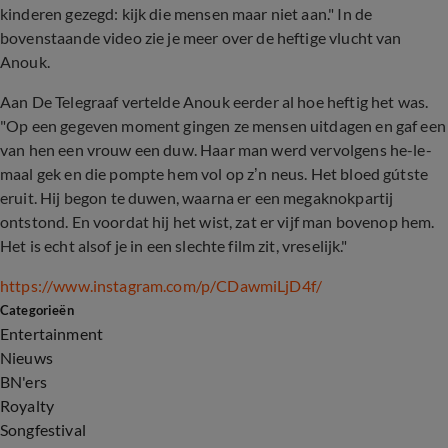
kinderen gezegd: kijk die mensen maar niet aan." In de
bovenstaande video zie je meer over de heftige vlucht van
Anouk.
Aan De Telegraaf vertelde Anouk eerder al hoe heftig het was.
"Op een gegeven moment gingen ze mensen uitdagen en gaf een
van hen een vrouw een duw. Haar man werd vervolgens he-le-
maal gek en die pompte hem vol op z’n neus. Het bloed gútste
eruit. Hij begon te duwen, waarna er een megaknokpartij
ontstond. En voordat hij het wist, zat er vijf man bovenop hem.
Het is echt alsof je in een slechte film zit, vreselijk."
https://www.instagram.com/p/CDawmiLjD4f/
Categorieën
Entertainment
Nieuws
BN'ers
Royalty
Songfestival