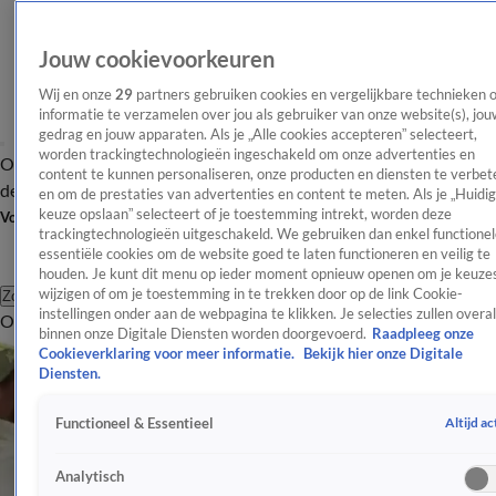
Jouw cookievoorkeuren
Wij en onze
29
partners gebruiken cookies en vergelijkbare technieken 
informatie te verzamelen over jou als gebruiker van onze website(s), jou
gedrag en jouw apparaten. Als je „Alle cookies accepteren” selecteert,
worden trackingtechnologieën ingeschakeld om onze advertenties en
Overzicht
Afleveringen
Tip
Entertainment
BN'ers
TV
Crime
Algemeen
content te kunnen personaliseren, onze producten en diensten te verbet
de redactie
Nieuwsbrief
en om de prestaties van advertenties en content te meten. Als je „Huidi
keuze opslaan” selecteert of je toestemming intrekt, worden deze
Volg Shownieuws
trackingtechnologieën uitgeschakeld. We gebruiken dan enkel functionel
essentiële cookies om de website goed te laten functioneren en veilig te
houden. Je kunt dit menu op ieder moment opnieuw openen om je keuzes
wijzigen of om je toestemming in te trekken door op de link Cookie-
Zoeken
instellingen onder aan de webpagina te klikken. Je selecties zullen overal
Overzicht
Entertainment
Spraakmakend
Reality
Crime
Video's
Afl
binnen onze Digitale Diensten worden doorgevoerd.
Raadpleeg onze
Cookieverklaring voor meer informatie.
Bekijk hier onze Digitale
Diensten.
Altijd ac
Functioneel & Essentieel
Analytisch