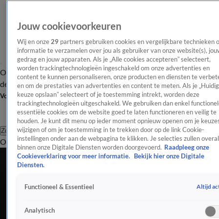
Jouw cookievoorkeuren
Wij en onze
29
partners gebruiken cookies en vergelijkbare technieken 
informatie te verzamelen over jou als gebruiker van onze website(s), jou
gedrag en jouw apparaten. Als je „Alle cookies accepteren” selecteert,
worden trackingtechnologieën ingeschakeld om onze advertenties en
Overzicht
Afleveringen
Tip
Entertainment
BN'ers
TV
Crime
Algemeen
content te kunnen personaliseren, onze producten en diensten te verbet
de redactie
Nieuwsbrief
en om de prestaties van advertenties en content te meten. Als je „Huidi
keuze opslaan” selecteert of je toestemming intrekt, worden deze
Volg Shownieuws
trackingtechnologieën uitgeschakeld. We gebruiken dan enkel functionel
essentiële cookies om de website goed te laten functioneren en veilig te
houden. Je kunt dit menu op ieder moment opnieuw openen om je keuzes
wijzigen of om je toestemming in te trekken door op de link Cookie-
Zoeken
instellingen onder aan de webpagina te klikken. Je selecties zullen overal
Overzicht
Entertainment
Spraakmakend
Reality
Crime
Video's
Afl
binnen onze Digitale Diensten worden doorgevoerd.
Raadpleeg onze
Cookieverklaring voor meer informatie.
Bekijk hier onze Digitale
Diensten.
Altijd ac
Functioneel & Essentieel
Analytisch