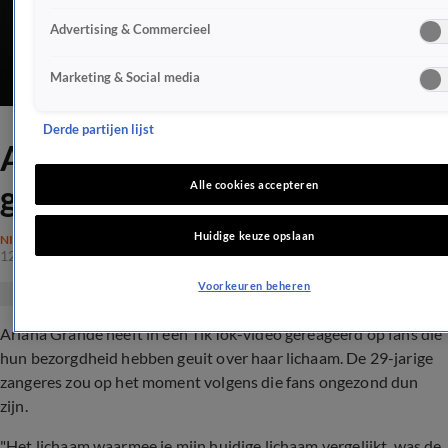
Advertising & Commercieel
Marketing & Social media
Derde partijen lijst
Ariana Grande reageert op
grote zorgen over gewicht
Alle cookies accepteren
Huidige keuze opslaan
NIEUWS
12 apr 2023, 19:43
Voorkeuren beheren
Ariana Grande heeft in een TikTok-video gereageerd op fans die
hun bezorgdheid hebben geuit over haar lichaam. De 29-jarige
zangeres zou op het moment volgens die fans ongezond dun
zijn.
"Het lichaam waarmee je mijn huidige lichaam vergelijkt, was de