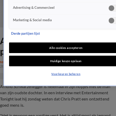
Advertising & Commercieel
Marketing & Social media
Derde partijen lijst
Arnold Schwarzenegger
prijst schoonzoon Chris Pratt
Alle cookies accepteren
Huidige keuze opslaan
NIEUWS
28 okt 2019, 02:57
Voorkeuren beheren
Arnold Schwarzenegger is helemaal in zijn nopjes met de man
van zijn oudste dochter. In een interview met Entertainment
Tonight laat hij zondag weten dat Chris Pratt een ontzettend
goed mens is.
"Het is gewoon een aardige vent. Het is altijd mooi als iemand