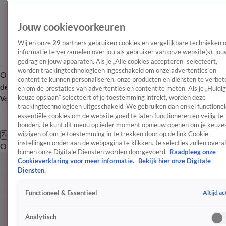
Jouw cookievoorkeuren
Wij en onze
29
partners gebruiken cookies en vergelijkbare technieken 
informatie te verzamelen over jou als gebruiker van onze website(s), jou
gedrag en jouw apparaten. Als je „Alle cookies accepteren” selecteert,
worden trackingtechnologieën ingeschakeld om onze advertenties en
Overzicht
Afleveringen
Tip
Entertainment
BN'ers
TV
Crime
Algemeen
content te kunnen personaliseren, onze producten en diensten te verbet
de redactie
Nieuwsbrief
en om de prestaties van advertenties en content te meten. Als je „Huidi
keuze opslaan” selecteert of je toestemming intrekt, worden deze
Volg Shownieuws
trackingtechnologieën uitgeschakeld. We gebruiken dan enkel functionel
essentiële cookies om de website goed te laten functioneren en veilig te
houden. Je kunt dit menu op ieder moment opnieuw openen om je keuzes
wijzigen of om je toestemming in te trekken door op de link Cookie-
Zoeken
instellingen onder aan de webpagina te klikken. Je selecties zullen overal
Overzicht
Entertainment
Spraakmakend
Reality
Crime
Video's
Afl
binnen onze Digitale Diensten worden doorgevoerd.
Raadpleeg onze
Cookieverklaring voor meer informatie.
Bekijk hier onze Digitale
Diensten.
Altijd ac
Functioneel & Essentieel
Analytisch