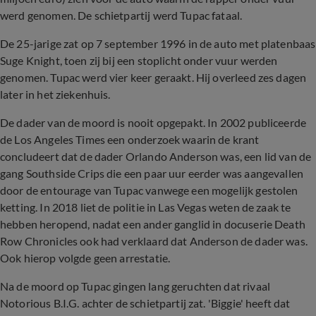
werd genomen. De schietpartij werd Tupac fataal.
De 25-jarige zat op 7 september 1996 in de auto met platenbaas
Suge Knight, toen zij bij een stoplicht onder vuur werden
genomen. Tupac werd vier keer geraakt. Hij overleed zes dagen
later in het ziekenhuis.
De dader van de moord is nooit opgepakt. In 2002 publiceerde
de Los Angeles Times een onderzoek waarin de krant
concludeert dat de dader Orlando Anderson was, een lid van de
gang Southside Crips die een paar uur eerder was aangevallen
door de entourage van Tupac vanwege een mogelijk gestolen
ketting. In 2018 liet de politie in Las Vegas weten de zaak te
hebben heropend, nadat een ander ganglid in docuserie Death
Row Chronicles ook had verklaard dat Anderson de dader was.
Ook hierop volgde geen arrestatie.
Na de moord op Tupac gingen lang geruchten dat rivaal
Notorious B.I.G. achter de schietpartij zat. 'Biggie' heeft dat