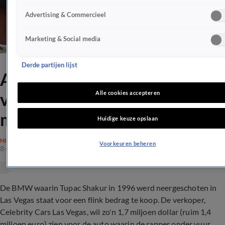
Advertising & Commercieel
Marketing & Social media
Derde partijen lijst
Auto waarin Tupac werd
vermoord te koop voor 1,4
Alle cookies accepteren
miljoen
Huidige keuze opslaan
NIEUWS
Voorkeuren beheren
8 sep 2021, 08:14
De BMW waarin Tupac Shakur in 1996 werd neergeschoten in
Las Vegas staat voor een flink bedrag te koop. De verkoper,
Celebrity Cars Las Vegas, wil zo'n 1,7 miljoen dollar (ruim 1,4
miljoen euro) zien voor de auto waarin de rapper onder vuur