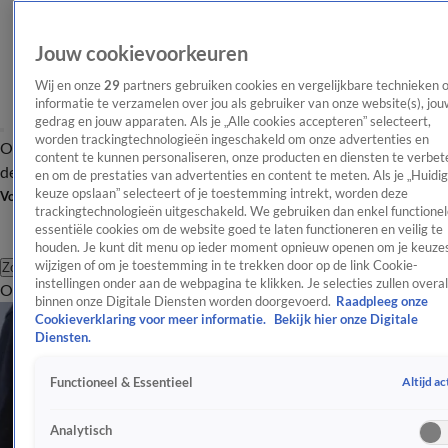
Jouw cookievoorkeuren
Wij en onze
29
partners gebruiken cookies en vergelijkbare technieken 
informatie te verzamelen over jou als gebruiker van onze website(s), jou
gedrag en jouw apparaten. Als je „Alle cookies accepteren” selecteert,
worden trackingtechnologieën ingeschakeld om onze advertenties en
Overzicht
Afleveringen
Tip
Entertainment
BN'ers
TV
Crime
Algemeen
content te kunnen personaliseren, onze producten en diensten te verbet
de redactie
Nieuwsbrief
en om de prestaties van advertenties en content te meten. Als je „Huidi
keuze opslaan” selecteert of je toestemming intrekt, worden deze
Volg Shownieuws
trackingtechnologieën uitgeschakeld. We gebruiken dan enkel functionel
essentiële cookies om de website goed te laten functioneren en veilig te
houden. Je kunt dit menu op ieder moment opnieuw openen om je keuzes
wijzigen of om je toestemming in te trekken door op de link Cookie-
Zoeken
instellingen onder aan de webpagina te klikken. Je selecties zullen overal
Overzicht
Entertainment
Spraakmakend
Reality
Crime
Video's
Afl
binnen onze Digitale Diensten worden doorgevoerd.
Raadpleeg onze
Cookieverklaring voor meer informatie.
Bekijk hier onze Digitale
Diensten.
Altijd ac
Functioneel & Essentieel
Analytisch