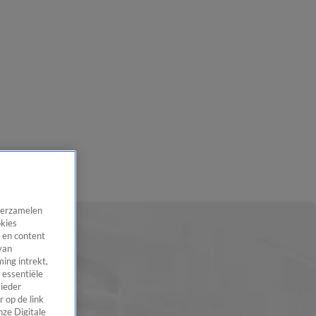
 verzamelen
okies
 en content
van
ing intrekt,
 essentiële
 ieder
 op de link
nze Digitale