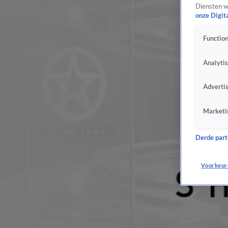
Diensten w
onze Digit
Function
Analyti
Adverti
Marketi
Derde parti
Voorkeur