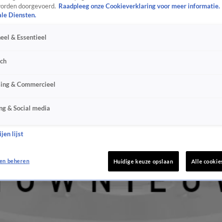
orden doorgevoerd.
Raadpleeg onze Cookieverklaring voor meer informatie.
ale Diensten.
eel & Essentieel
sch
sing & Commercieel
ng & Social media
jen lijst
en beheren
Huidige keuze opslaan
Alle cookie