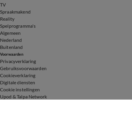
TV
Spraakmakend
Reality
Spelprogramma's
Algemeen
Nederland
Buitenland
Voorwaarden
Privacyverklaring
Gebruiksvoorwaarden
Cookieverklaring
Digitale diensten
Cookie instellingen
Upod & Talpa Network
Adverteren
Vacatures
Publieksservice
Toegankelijkheid
Over ons