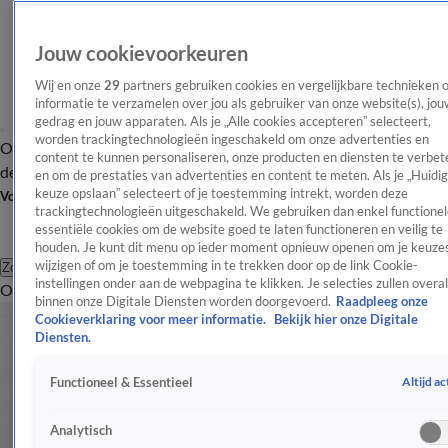
Jouw cookievoorkeuren
Wij en onze
29
partners gebruiken cookies en vergelijkbare technieken 
informatie te verzamelen over jou als gebruiker van onze website(s), jou
gedrag en jouw apparaten. Als je „Alle cookies accepteren” selecteert,
worden trackingtechnologieën ingeschakeld om onze advertenties en
Overzicht
Afleveringen
Tip
Entertainment
BN'ers
TV
Crime
Algemeen
content te kunnen personaliseren, onze producten en diensten te verbet
de redactie
Nieuwsbrief
en om de prestaties van advertenties en content te meten. Als je „Huidi
keuze opslaan” selecteert of je toestemming intrekt, worden deze
Volg Shownieuws
trackingtechnologieën uitgeschakeld. We gebruiken dan enkel functionel
essentiële cookies om de website goed te laten functioneren en veilig te
houden. Je kunt dit menu op ieder moment opnieuw openen om je keuzes
wijzigen of om je toestemming in te trekken door op de link Cookie-
Zoeken
instellingen onder aan de webpagina te klikken. Je selecties zullen overal
Overzicht
Entertainment
Spraakmakend
Reality
Crime
Video's
Afl
binnen onze Digitale Diensten worden doorgevoerd.
Raadpleeg onze
Cookieverklaring voor meer informatie.
Bekijk hier onze Digitale
Diensten.
Altijd ac
Functioneel & Essentieel
Analytisch