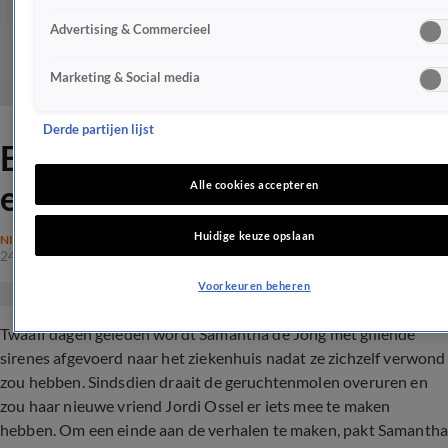
Advertising & Commercieel
Marketing & Social media
Derde partijen lijst
Barbie spreekt voor het
eerst!
Alle cookies accepteren
Huidige keuze opslaan
NIEUWS
24 jan 2018, 23:59
Voorkeuren beheren
Twaalf dagen geleden wordt Samantha de Jong met gillende
sirenes afgevoerd naar het ziekenhuis nadat ze zichzelf verwond
zou hebben. Sindsdien draait de geruchtenmolen overuren en
zou haar nieuwe vriend Jordi Ossel er iets mee te maken
hebben. Om een einde aan de verhalen te maken, pakt Samanth