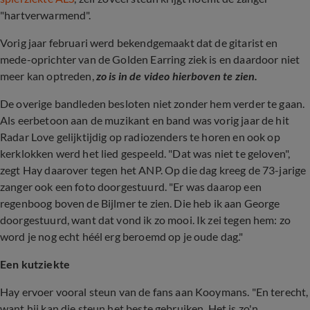
"hartverwarmend".
Vorig jaar februari werd bekendgemaakt dat de gitarist en
mede-oprichter van de Golden Earring ziek is en daardoor niet
meer kan optreden,
zo is in de video hierboven te zien.
De overige bandleden besloten niet zonder hem verder te gaan.
Als eerbetoon aan de muzikant en band was vorig jaar de hit
Radar Love gelijktijdig op radiozenders te horen en ook op
kerklokken werd het lied gespeeld. "Dat was niet te geloven",
zegt Hay daarover tegen het ANP. Op die dag kreeg de 73-jarige
zanger ook een foto doorgestuurd. "Er was daarop een
regenboog boven de Bijlmer te zien. Die heb ik aan George
doorgestuurd, want dat vond ik zo mooi. Ik zei tegen hem: zo
word je nog echt héél erg beroemd op je oude dag."
Een kutziekte
Hay ervoer vooral steun van de fans aan Kooymans. "En terecht,
want hij kan die steun het beste gebruiken. Het is zo'n