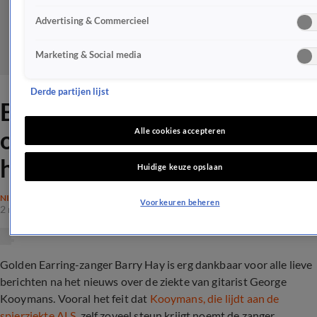
Advertising & Commercieel
Marketing & Social media
Derde partijen lijst
Barry Hay: 'Steun na nieuws
over ziekte Kooymans is
Alle cookies accepteren
hartverwarmend'
Huidige keuze opslaan
NIEUWS
Voorkeuren beheren
2 mei 2022, 15:42
Golden Earring-zanger Barry Hay is erg dankbaar voor alle lieve
berichten na het nieuws over de ziekte van gitarist George
Kooymans. Vooral het feit dat
Kooymans, die lijdt aan de
spierziekte ALS
, zelf zoveel steun krijgt noemt de zanger