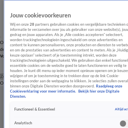
Jouw cookievoorkeuren
Wij en onze
28
partners gebruiken cookies en vergelijkbare technieken 
informatie te verzamelen over jou als gebruiker van onze website(s), jou
gedrag en jouw apparaten. Als je „Alle cookies accepteren” selecteert,
worden trackingtechnologieën ingeschakeld om onze advertenties en
Overzicht
Afleveringen
Tip
Entertainment
BN'ers
TV
Crime
Algemeen
content te kunnen personaliseren, onze producten en diensten te verbet
de redactie
Nieuwsbrief
en om de prestaties van advertenties en content te meten. Als je „Huidi
keuze opslaan” selecteert of je toestemming intrekt, worden deze
Volg Shownieuws
trackingtechnologieën uitgeschakeld. We gebruiken dan enkel functionel
essentiële cookies om de website goed te laten functioneren en veilig te
houden. Je kunt dit menu op ieder moment opnieuw openen om je keuzes
wijzigen of om je toestemming in te trekken door op de link Cookie-
Zoeken
instellingen onder aan de webpagina te klikken. Je selecties zullen overal
Overzicht
Entertainment
Spraakmakend
Reality
Crime
Video's
Afl
binnen onze Digitale Diensten worden doorgevoerd.
Raadpleeg onze
Cookieverklaring voor meer informatie.
Bekijk hier onze Digitale
Diensten.
Altijd ac
Functioneel & Essentieel
Analytisch