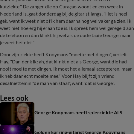
kutziekte." De zanger, die op Curaçao woont en een week in
Nederland is, gaat donderdag bij de gitarist langs. "Het is heel
gek, want ik weet niet of ik hem daarna nog wel vaker ga zien. Ik
weet niet hoe erg hij eraan toe is. Ik spreek hem wel geregeld aan
de telefoon en dan klinkt hij wel als de oude taaie George, maar
je weet het niet."
Door zijn ziekte heeft Kooymans "moeite met dingen", vertelt
Hay. "Dan denk ik: ah, dat klinkt niet als George, want die had
nooit moeite met dingen. Ik moet het allemaal accepteren, maar
ik heb daar echt moeite mee." Voor Hay blijft zijn vriend
desalniettemin "de man van staal", want "dat is George".
Lees ook
George Kooymans heeft spierziekte ALS
Golden Earring-gitarist George Kooymans