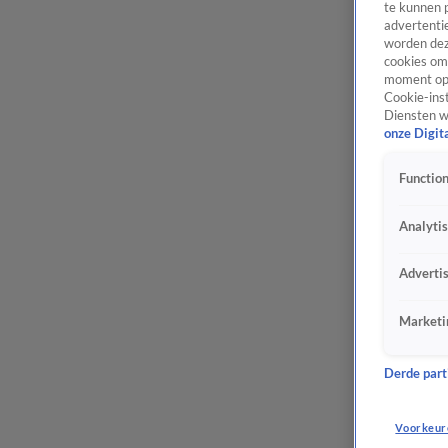
te kunnen 
advertentie
worden dez
cookies om 
moment opn
Cookie-inst
Diensten w
onze Digit
Function
Analyti
Adverti
Marketi
Derde parti
Voorkeur