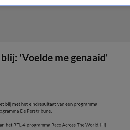
blij: 'Voelde me genaaid'
niet blij met het eindresultaat van een programma
programma De Perstribune.
aan het RTL 4-programma Race Across The World. Hij