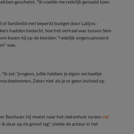
ebben geschetst. "Ik voelde me redelijk genaaid toen
f familielid met beperkt budget door Latijns-
makers hadden bedacht, hoe het verhaal was tussen Sem
ns hem kwam hij op de beelden "redelijk ongenuanceerd
ken" was.
Ik zei: 'jongens, jullie hebben je eigen verhaaltje
mma deelnemen. Zeker niet als je er geen invloed op
r Bastiaan: hij moest naar het ziekenhuis na een
val
 ik daar op de grond lag", stelde de acteur in het