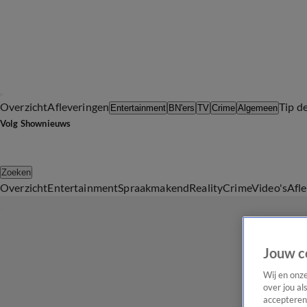
Overzicht
Afleveringen
Tip d
Entertainment
BN'ers
TV
Crime
Algemeen
Volg Shownieuws
Zoeken
Overzicht
Entertainment
Spraakmakend
Reality
Crime
Video's
Afl
Jouw c
Wij en onz
over jou al
accepteren