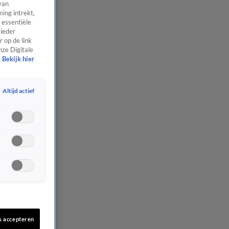
van
ing intrekt,
 essentiële
 ieder
 op de link
nze Digitale
Bekijk hier
Altijd actief
s accepteren