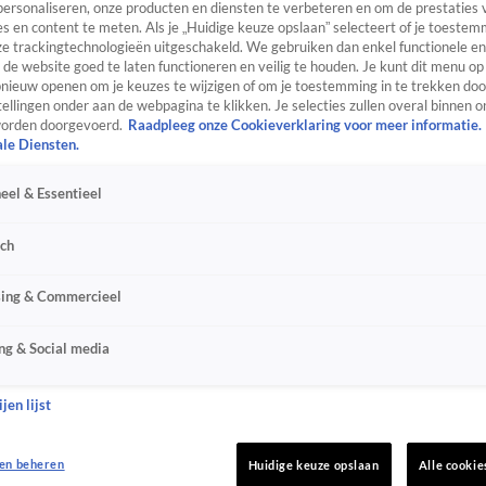
personaliseren, onze producten en diensten te verbeteren en om de prestaties 
s en content te meten. Als je „Huidige keuze opslaan” selecteert of je toestemm
e trackingtechnologieën uitgeschakeld. We gebruiken dan enkel functionele en
de website goed te laten functioneren en veilig te houden. Je kunt dit menu op
ieuw openen om je keuzes te wijzigen of om je toestemming in te trekken door
ellingen onder aan de webpagina te klikken. Je selecties zullen overal binnen o
orden doorgevoerd.
Raadpleeg onze Cookieverklaring voor meer informatie.
ale Diensten.
eel & Essentieel
sch
sing & Commercieel
ng & Social media
jen lijst
en beheren
Huidige keuze opslaan
Alle cookie