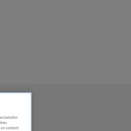
 verzamelen
okies
 en content