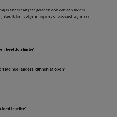
ij is anderhalf jaar geleden ook van een ladder
lijntje. Ik ben volgens mij niet onvoorzichtig, maar
adder
en heel dun lijntje'
: 'Had heel anders kunnen aflopen'
eed in stilte'