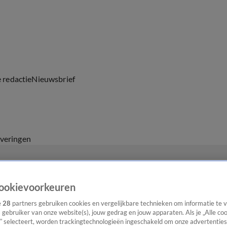
e redactie
Nieuwsbrief
everingen
ookievoorkeuren
e
28
partners gebruiken cookies en vergelijkbare technieken om informatie te
s gebruiker van onze website(s), jouw gedrag en jouw apparaten. Als je „Alle co
” selecteert, worden trackingtechnologieën ingeschakeld om onze advertenties