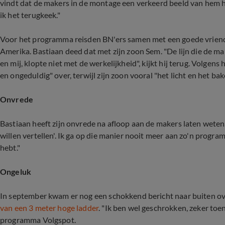
vindt dat de makers in de montage een verkeerd beeld van hem h
ik het terugkeek."
Voor het programma reisden BN'ers samen met een goede vriend o
Amerika. Bastiaan deed dat met zijn zoon Sem. "De lijn die de 
en mij, klopte niet met de werkelijkheid", kijkt hij terug. Volge
en ongeduldig" over, terwijl zijn zoon vooral "het licht en het ba
Onvrede
Bastiaan heeft zijn onvrede na afloop aan de makers laten weten. "
willen vertellen'. Ik ga op die manier nooit meer aan zo'n progra
hebt."
Ongeluk
In september kwam er nog een schokkend bericht naar buiten ove
van een 3 meter hoge ladder
. "Ik ben wel geschrokken, zeker toen
programma Volgspot.