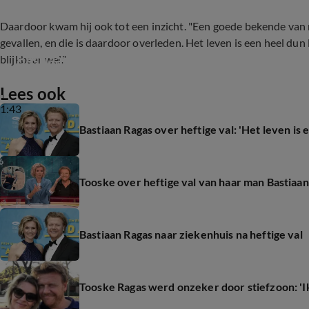
Daardoor kwam hij ook tot een inzicht. "Een goede bekende van m
gevallen, en die is daardoor overleden. Het leven is een heel dun 
Bastiaan Ragas naar het ziekenhuis na val van l
blijkbaar wel."
Lees ook
1:43
Bastiaan Ragas over heftige val: 'Het leven is e
Tooske over heftige val van haar man Bastiaan
Bastiaan Ragas naar ziekenhuis na heftige val
Tooske Ragas werd onzeker door stiefzoon: 'Ik l