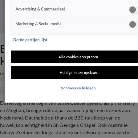
Advertising & Commercieel
Marketing & Social media
Derde partijen lijst
BBC: Nederland op agenda
Harry en Meghan
Alle cookies accepteren
Huidige keuze opslaan
NIEUWS
19 mei 2018, 15:24
Voorkeuren beheren
De hertog en hertogin van Sussex, beter bekend als prins Harry
en Meghan, brengen dit najaar waarschijnlijk een bezoek aan
Nederland. Dat meldde althans de BBC na afloop van de
huwelijksplechtigheid in St. George’s Chapel. Ook Australië,
Nieuw-Zeeland en Tonga staan op het reisprogramma van het