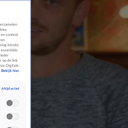
 verzamelen
okies
 en content
van
ing intrekt,
 essentiële
 ieder
 op de link
nze Digitale
Bekijk hier
Altijd actief