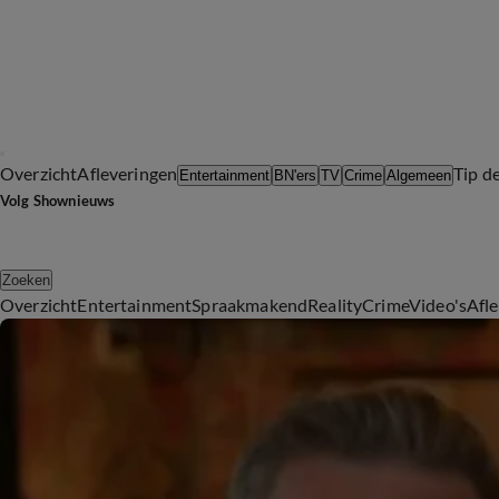
Overzicht
Afleveringen
Tip d
Entertainment
BN'ers
TV
Crime
Algemeen
Volg Shownieuws
Zoeken
Overzicht
Entertainment
Spraakmakend
Reality
Crime
Video's
Afl