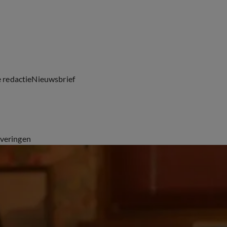
e redactie
Nieuwsbrief
everingen