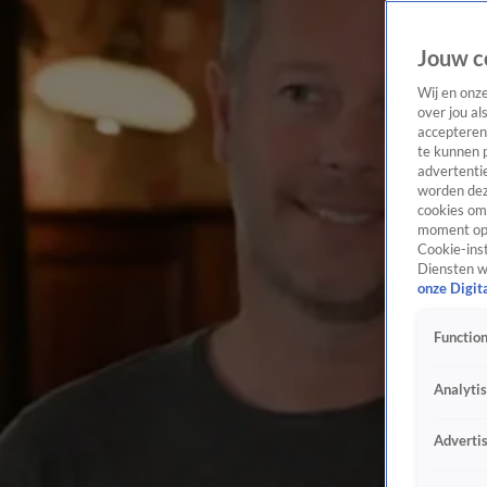
Jouw c
Wij en onz
over jou al
accepteren
te kunnen 
advertentie
worden dez
cookies om 
moment opn
Cookie-inst
Diensten w
onze Digit
Function
Analyti
Adverti