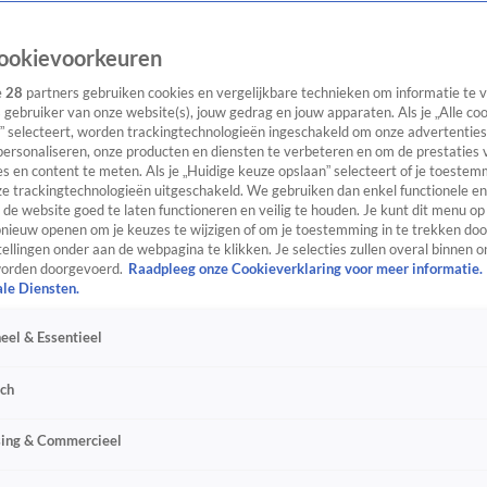
ookievoorkeuren
e
28
partners gebruiken cookies en vergelijkbare technieken om informatie te
s gebruiker van onze website(s), jouw gedrag en jouw apparaten. Als je „Alle co
” selecteert, worden trackingtechnologieën ingeschakeld om onze advertenties
personaliseren, onze producten en diensten te verbeteren en om de prestaties 
s en content te meten. Als je „Huidige keuze opslaan” selecteert of je toestemm
e trackingtechnologieën uitgeschakeld. We gebruiken dan enkel functionele en
de website goed te laten functioneren en veilig te houden. Je kunt dit menu op
ieuw openen om je keuzes te wijzigen of om je toestemming in te trekken door
ellingen onder aan de webpagina te klikken. Je selecties zullen overal binnen o
orden doorgevoerd.
Raadpleeg onze Cookieverklaring voor meer informatie.
ale Diensten.
eel & Essentieel
sch
sing & Commercieel