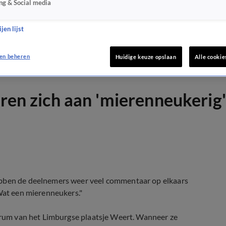
ng & Social media
jen lijst
en beheren
Huidige keuze opslaan
Alle cookie
eren zich aan 'mierenneukerig'
ben de deelnemers weer veel commentaar op elkaars
"Wat een mierenneukers."
ntrum van het Limburgse plaatsje Weert. Wanneer ze