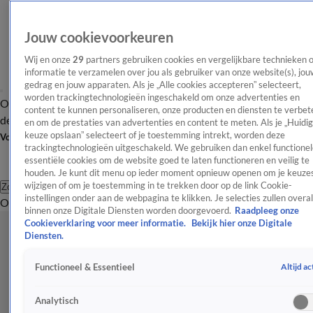
Jouw cookievoorkeuren
Wij en onze
29
partners gebruiken cookies en vergelijkbare technieken 
informatie te verzamelen over jou als gebruiker van onze website(s), jou
gedrag en jouw apparaten. Als je „Alle cookies accepteren” selecteert,
worden trackingtechnologieën ingeschakeld om onze advertenties en
Overzicht
Afleveringen
Tip
Entertainment
BN'ers
TV
Crime
Algemeen
content te kunnen personaliseren, onze producten en diensten te verbet
de redactie
Nieuwsbrief
en om de prestaties van advertenties en content te meten. Als je „Huidi
keuze opslaan” selecteert of je toestemming intrekt, worden deze
Volg Shownieuws
trackingtechnologieën uitgeschakeld. We gebruiken dan enkel functionel
essentiële cookies om de website goed te laten functioneren en veilig te
houden. Je kunt dit menu op ieder moment opnieuw openen om je keuzes
wijzigen of om je toestemming in te trekken door op de link Cookie-
Zoeken
instellingen onder aan de webpagina te klikken. Je selecties zullen overal
Overzicht
Entertainment
Spraakmakend
Reality
Crime
Video's
Afl
binnen onze Digitale Diensten worden doorgevoerd.
Raadpleeg onze
Cookieverklaring voor meer informatie.
Bekijk hier onze Digitale
Diensten.
Altijd ac
Functioneel & Essentieel
Analytisch