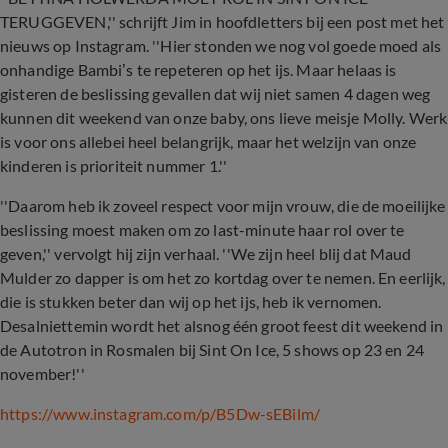
TERUGGEVEN,'' schrijft Jim in hoofdletters bij een post met het
nieuws op Instagram. ''Hier stonden we nog vol goede moed als
onhandige Bambi’s te repeteren op het ijs. Maar helaas is
gisteren de beslissing gevallen dat wij niet samen 4 dagen weg
kunnen dit weekend van onze baby, ons lieve meisje Molly. Werk
is voor ons allebei heel belangrijk, maar het welzijn van onze
kinderen is prioriteit nummer 1.''
''Daarom heb ik zoveel respect voor mijn vrouw, die de moeilijke
beslissing moest maken om zo last-minute haar rol over te
geven,'' vervolgt hij zijn verhaal. ''We zijn heel blij dat Maud
Mulder zo dapper is om het zo kortdag over te nemen. En eerlijk,
die is stukken beter dan wij op het ijs, heb ik vernomen.
Desalniettemin wordt het alsnog één groot feest dit weekend in
de Autotron in Rosmalen bij Sint On Ice, 5 shows op 23 en 24
november!''
https://www.instagram.com/p/B5Dw-sEBilm/