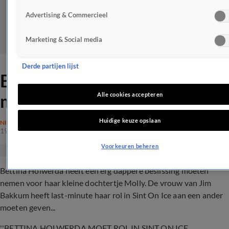
Advertising & Commercieel
Marketing & Social media
Derde partijen lijst
Bettina Holwerda neemt
moedige beslissing voor baby
Alle cookies accepteren
Huidige keuze opslaan
NIEUWS
19 nov 2019, 20:45
Voorkeuren beheren
Bettina Holwerda heeft een erg dappere beslissing moeten
nemen voor haar kleine dochtertje Molly. De vrouw van Jim
Bakkum heeft last-minute haar rol in Sint On Ice aan een ander
moeten geven...
''BETTINA HOLWERDA MOET ROL IN SINT ON ICE