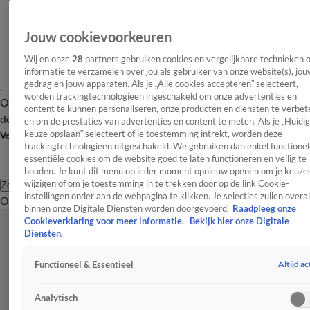
Jouw cookievoorkeuren
Wij en onze
28
partners gebruiken cookies en vergelijkbare technieken 
informatie te verzamelen over jou als gebruiker van onze website(s), jou
gedrag en jouw apparaten. Als je „Alle cookies accepteren” selecteert,
worden trackingtechnologieën ingeschakeld om onze advertenties en
Overzicht
Afleveringen
Tip
Entertainment
BN'ers
TV
Crime
Algemeen
content te kunnen personaliseren, onze producten en diensten te verbet
de redactie
Nieuwsbrief
en om de prestaties van advertenties en content te meten. Als je „Huidi
keuze opslaan” selecteert of je toestemming intrekt, worden deze
Volg Shownieuws
trackingtechnologieën uitgeschakeld. We gebruiken dan enkel functionel
essentiële cookies om de website goed te laten functioneren en veilig te
houden. Je kunt dit menu op ieder moment opnieuw openen om je keuzes
wijzigen of om je toestemming in te trekken door op de link Cookie-
Zoeken
instellingen onder aan de webpagina te klikken. Je selecties zullen overal
Overzicht
Entertainment
Spraakmakend
Reality
Crime
Video's
Afl
binnen onze Digitale Diensten worden doorgevoerd.
Raadpleeg onze
Cookieverklaring voor meer informatie.
Bekijk hier onze Digitale
Diensten.
Altijd ac
Functioneel & Essentieel
Analytisch