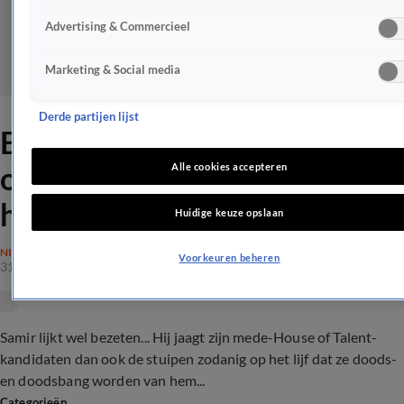
Advertising & Commercieel
Marketing & Social media
Derde partijen lijst
Bezeten Samir jaagt House
of Talent-collega's stuipen op
Alle cookies accepteren
het lijf
Huidige keuze opslaan
NIEUWS
Voorkeuren beheren
31 okt 2018, 20:31
Samir lijkt wel bezeten... Hij jaagt zijn mede-House of Talent-
kandidaten dan ook de stuipen zodanig op het lijf dat ze doods-
en doodsbang worden van hem...
Categorieën