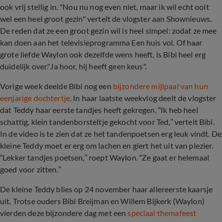
ook vrij stellig in. "Nou nu nog even niet, maar ik wil echt ooit
wel een heel groot gezin" vertelt de vlogster aan Shownieuws.
De reden dat ze een groot gezin wil is heel simpel: zodat ze mee
kan doen aan het televisieprogramma Een huis vol. Of haar
grote liefde Waylon ook dezelfde wens heeft, is Bibi heel erg
duidelijk over."Ja hoor, hij heeft geen keus".
Vorige week deelde Bibi nog een
bijzondere mijlpaal van hun
eenjarige dochtertje
. In haar laatste weekvlog deelt de vlogster
dat Teddy haar eerste tandjes heeft gekregen. “Ik heb heel
schattig, klein tandenborsteltje gekocht voor Ted,” vertelt Bibi.
In de video is te zien dat ze het tandenpoetsen erg leuk vindt. De
kleine Teddy moet er erg om lachen en giert het uit van plezier.
“Lekker tandjes poetsen,” roept Waylon. “Ze gaat er helemaal
goed voor zitten.”
De kleine Teddy blies op 24 november haar allereerste kaarsje
uit. Trotse ouders Bibi Breijman en Willem Bijkerk (Waylon)
vierden deze bijzondere dag met een
speciaal themafeest