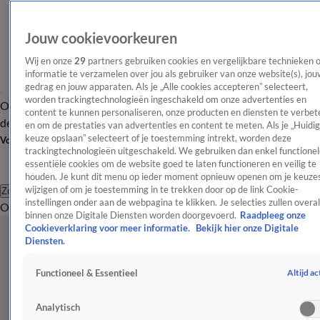
Jouw cookievoorkeuren
Wij en onze
29
partners gebruiken cookies en vergelijkbare technieken 
informatie te verzamelen over jou als gebruiker van onze website(s), jou
gedrag en jouw apparaten. Als je „Alle cookies accepteren” selecteert,
worden trackingtechnologieën ingeschakeld om onze advertenties en
Overzicht
Afleveringen
Tip
Entertainment
BN'ers
TV
Crime
Algemeen
content te kunnen personaliseren, onze producten en diensten te verbet
de redactie
Nieuwsbrief
en om de prestaties van advertenties en content te meten. Als je „Huidi
keuze opslaan” selecteert of je toestemming intrekt, worden deze
Volg Shownieuws
trackingtechnologieën uitgeschakeld. We gebruiken dan enkel functionel
essentiële cookies om de website goed te laten functioneren en veilig te
houden. Je kunt dit menu op ieder moment opnieuw openen om je keuzes
wijzigen of om je toestemming in te trekken door op de link Cookie-
Zoeken
instellingen onder aan de webpagina te klikken. Je selecties zullen overal
Overzicht
Entertainment
Spraakmakend
Reality
Crime
Video's
Afl
binnen onze Digitale Diensten worden doorgevoerd.
Raadpleeg onze
Cookieverklaring voor meer informatie.
Bekijk hier onze Digitale
Diensten.
Altijd ac
Functioneel & Essentieel
Analytisch