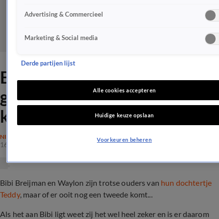
Advertising & Commercieel
Marketing & Social media
Derde partijen lijst
Bibi Breijman over groot
gezin: "Waylon heeft geen
Alle cookies accepteren
keus"
Huidige keuze opslaan
NIEUWS
Voorkeuren beheren
16 jan 2020, 08:17
Bibi Breijman en Waylon zijn trotse ouders van
hun dochtertje
Teddy
, maar of er ooit nog een tweede komt...
Als het aan Bibi ligt weet zij het wel heel zeker en is er daarom