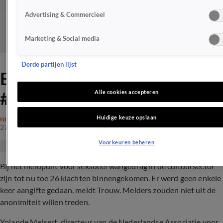
Advertising & Commercieel
Marketing & Social media
Derde partijen lijst
Bijna dertig meldingen bij
#MeToo-meldpunt
Alle cookies accepteren
Huidige keuze opslaan
NIEUWS
27 okt 2018, 14:09
Voorkeuren beheren
Bij het meldpunt voor seksueel wangedrag in de cultuursector
zijn tot nu toe 26 klachten binnengekomen. Er werd geen enkele
keer aangifte gedaan, meldt Trouw. Melders zouden niet uit de
anonimiteit willen treden.
Yolande Melsert, directeur van de Nederlandse Associatie voor