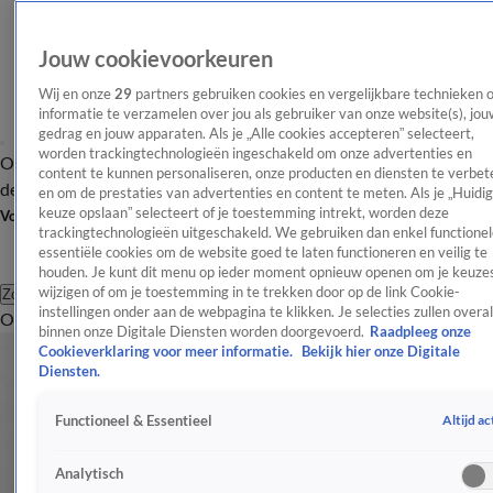
Jouw cookievoorkeuren
Wij en onze
29
partners gebruiken cookies en vergelijkbare technieken 
informatie te verzamelen over jou als gebruiker van onze website(s), jou
gedrag en jouw apparaten. Als je „Alle cookies accepteren” selecteert,
worden trackingtechnologieën ingeschakeld om onze advertenties en
Overzicht
Afleveringen
Tip
Entertainment
BN'ers
TV
Crime
Algemeen
content te kunnen personaliseren, onze producten en diensten te verbet
de redactie
Nieuwsbrief
en om de prestaties van advertenties en content te meten. Als je „Huidi
keuze opslaan” selecteert of je toestemming intrekt, worden deze
Volg Shownieuws
trackingtechnologieën uitgeschakeld. We gebruiken dan enkel functionel
essentiële cookies om de website goed te laten functioneren en veilig te
houden. Je kunt dit menu op ieder moment opnieuw openen om je keuzes
wijzigen of om je toestemming in te trekken door op de link Cookie-
Zoeken
instellingen onder aan de webpagina te klikken. Je selecties zullen overal
Overzicht
Entertainment
Spraakmakend
Reality
Crime
Video's
Afl
binnen onze Digitale Diensten worden doorgevoerd.
Raadpleeg onze
Cookieverklaring voor meer informatie.
Bekijk hier onze Digitale
Diensten.
Altijd ac
Functioneel & Essentieel
Analytisch