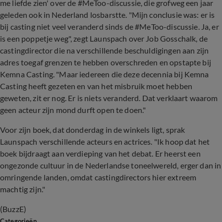
me liefde zien' over de #MeToo-discussie, die grofweg een jaar
geleden ook in Nederland losbarstte. "Mijn conclusie was: er is
bij casting niet veel veranderd sinds de #MeToo-discussie. Ja, er
is een poppetje weg", zegt Launspach over Job Gosschalk, de
castingdirector die na verschillende beschuldigingen aan zijn
adres toegaf grenzen te hebben overschreden en opstapte bij
Kemna Casting. "Maar iedereen die deze decennia bij Kemna
Casting heeft gezeten en van het misbruik moet hebben
geweten, zit er nog. Er is niets veranderd. Dat verklaart waarom
geen acteur zijn mond durft open te doen."
Voor zijn boek, dat donderdag in de winkels ligt, sprak
Launspach verschillende acteurs en actrices. "Ik hoop dat het
boek bijdraagt aan verdieping van het debat. Er heerst een
ongezonde cultuur in de Nederlandse toneelwereld, erger dan in
omringende landen, omdat castingdirectors hier extreem
machtig zijn."
(BuzzE)
Categorieën