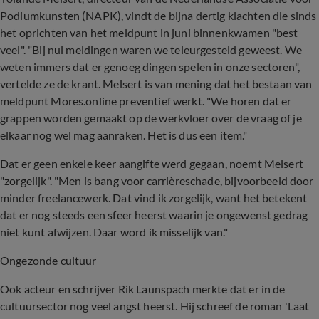
Podiumkunsten (NAPK), vindt de bijna dertig klachten die sinds
het oprichten van het meldpunt in juni binnenkwamen "best
veel". "Bij nul meldingen waren we teleurgesteld geweest. We
weten immers dat er genoeg dingen spelen in onze sectoren",
vertelde ze de krant. Melsert is van mening dat het bestaan van
meldpunt Mores.online preventief werkt. "We horen dat er
grappen worden gemaakt op de werkvloer over de vraag of je
elkaar nog wel mag aanraken. Het is dus een item."
Dat er geen enkele keer aangifte werd gegaan, noemt Melsert
"zorgelijk". "Men is bang voor carrièreschade, bijvoorbeeld door
minder freelancewerk. Dat vind ik zorgelijk, want het betekent
dat er nog steeds een sfeer heerst waarin je ongewenst gedrag
niet kunt afwijzen. Daar word ik misselijk van."
Ongezonde cultuur
Ook acteur en schrijver Rik Launspach merkte dat er in de
cultuursector nog veel angst heerst. Hij schreef de roman 'Laat