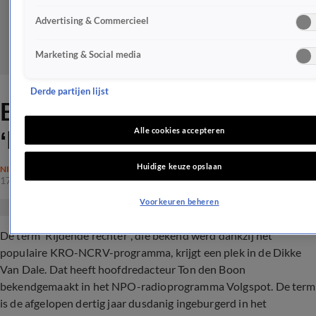
Advertising & Commercieel
Marketing & Social media
Derde partijen lijst
Bijzonder nieuws over
‘Rijdende rechter’
Alle cookies accepteren
Huidige keuze opslaan
NIEUWS
17 juni 2023, 12:13
Voorkeuren beheren
De term ‘Rijdende rechter’, die bekend werd dankzij het
populaire KRO-NCRV-programma, krijgt een plek in de Dikke
Van Dale. Dat heeft hoofdredacteur Ton den Boon
bekendgemaakt in het NPO-radioprogramma Volgspot. De term
is de afgelopen dertig jaar dusdanig ingeburgerd in het