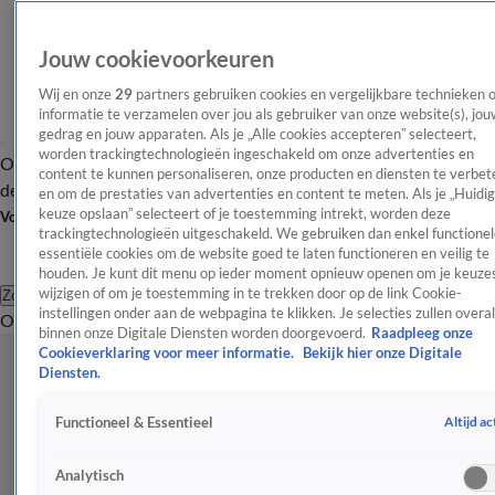
Jouw cookievoorkeuren
Wij en onze
29
partners gebruiken cookies en vergelijkbare technieken 
informatie te verzamelen over jou als gebruiker van onze website(s), jou
gedrag en jouw apparaten. Als je „Alle cookies accepteren” selecteert,
worden trackingtechnologieën ingeschakeld om onze advertenties en
Overzicht
Afleveringen
Tip
Entertainment
BN'ers
TV
Crime
Algemeen
content te kunnen personaliseren, onze producten en diensten te verbet
de redactie
Nieuwsbrief
en om de prestaties van advertenties en content te meten. Als je „Huidi
keuze opslaan” selecteert of je toestemming intrekt, worden deze
Volg Shownieuws
trackingtechnologieën uitgeschakeld. We gebruiken dan enkel functionel
essentiële cookies om de website goed te laten functioneren en veilig te
houden. Je kunt dit menu op ieder moment opnieuw openen om je keuzes
wijzigen of om je toestemming in te trekken door op de link Cookie-
Zoeken
instellingen onder aan de webpagina te klikken. Je selecties zullen overal
Overzicht
Entertainment
Spraakmakend
Reality
Crime
Video's
Afl
binnen onze Digitale Diensten worden doorgevoerd.
Raadpleeg onze
Cookieverklaring voor meer informatie.
Bekijk hier onze Digitale
Diensten.
Altijd ac
Functioneel & Essentieel
Analytisch