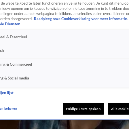
de website goed te laten functioneren en veilig te houden. Je kunt dit menu op
ieuw openen om je keuzes te wijzigen of om je toestemming in te trekken door
ellingen onder aan de webpagina te klikken. Je selecties zullen overal binnen o
orden doorgevoerd.
Raadpleeg onze Cookieverklaring voor meer informatie.
ale Diensten.
eel & Essentieel
sch
sing & Commercieel
ng & Social media
jen lijst
en beheren
Huidige keuze opslaan
Alle cookie