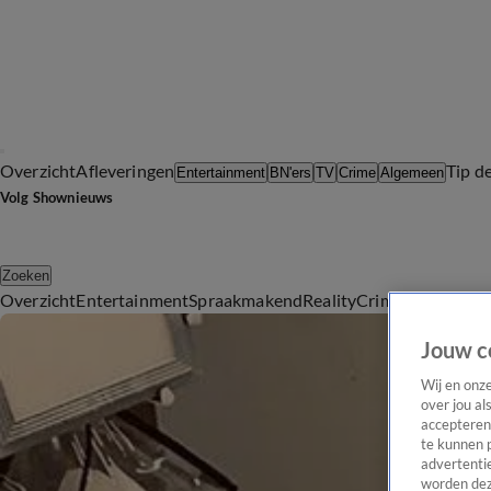
Overzicht
Afleveringen
Tip d
Entertainment
BN'ers
TV
Crime
Algemeen
Volg Shownieuws
Zoeken
Overzicht
Entertainment
Spraakmakend
Reality
Crime
Video's
Afl
Jouw c
Wij en onz
over jou al
accepteren
te kunnen 
advertentie
worden dez