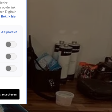
 ieder
 op de link
nze Digitale
Bekijk hier
Altijd actief
s accepteren