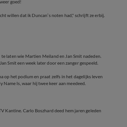
 weer goed!
ht willen dat ik Duncan’s noten had," schrijft ze erbij.
n te laten wie Martien Meiland en Jan Smit nadeden.
 Jan Smit een week later
door een zanger gespeeld
.
na op het podium en praat zelfs in het dagelijks leven
y Name Is, waar hij twee keer aan meedeed.
de TV Kantine. Carlo Boszhard deed hem jaren geleden