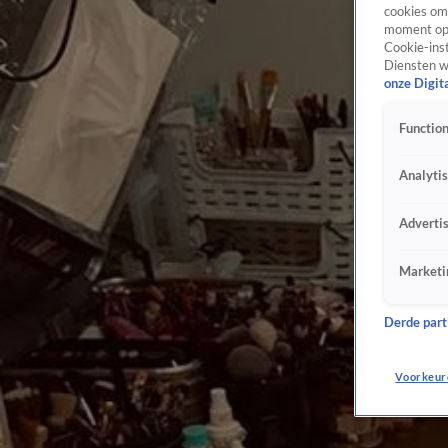
cookies om 
moment opn
Cookie-inst
Diensten w
onze Digit
Function
Analyti
Adverti
Marketi
Derde parti
Voorkeur