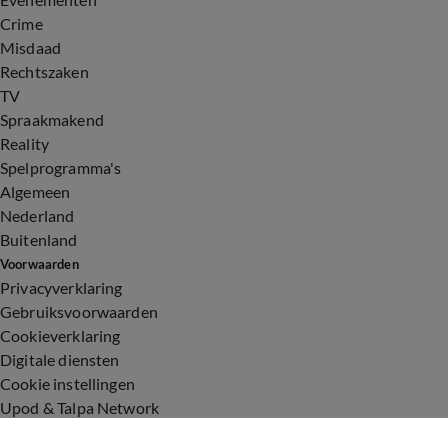
Crime
Misdaad
Rechtszaken
TV
Spraakmakend
Reality
Spelprogramma's
Algemeen
Nederland
Buitenland
Voorwaarden
Privacyverklaring
Gebruiksvoorwaarden
Cookieverklaring
Digitale diensten
Cookie instellingen
Upod & Talpa Network
Adverteren