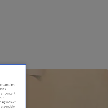
 verzamelen
okies
 en content
van
ing intrekt,
 essentiële