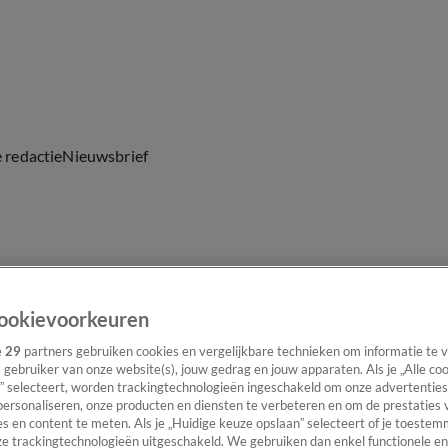
e redactie
Nieuwsbrief
everingen
ookievoorkeuren
e
29
partners gebruiken cookies en vergelijkbare technieken om informatie te
s gebruiker van onze website(s), jouw gedrag en jouw apparaten. Als je „Alle co
” selecteert, worden trackingtechnologieën ingeschakeld om onze advertenties
personaliseren, onze producten en diensten te verbeteren en om de prestaties 
s en content te meten. Als je „Huidige keuze opslaan” selecteert of je toestemm
e trackingtechnologieën uitgeschakeld. We gebruiken dan enkel functionele en