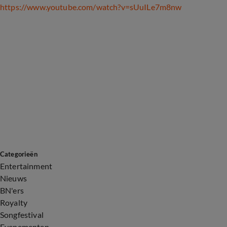
https://www.youtube.com/watch?v=sUuILe7m8nw
Categorieën
Entertainment
Nieuws
BN'ers
Royalty
Songfestival
Evenementen