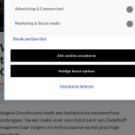
Advertising & Commercieel
Marketing & Social media
Derde partijen lijst
WAUW! Bizarre
transformatie voor Angela
Alle cookies accepteren
Groothuizen
Huidige keuze opslaan
NIEUWS
Voorkeuren beheren
23 jan 2020, 20:47
Angela Groothuizen heeft een fantastische metamorfose
ondergaan. Na een make-over van stylist Leco van Zadelhoff
reageren haar volgers vol enthousiasme op het prachtige
resultaat...