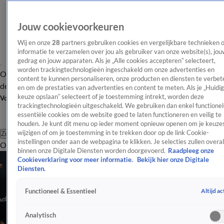
Jouw cookievoorkeuren
Wij en onze
28
partners gebruiken cookies en vergelijkbare technieken 
informatie te verzamelen over jou als gebruiker van onze website(s), jou
gedrag en jouw apparaten. Als je „Alle cookies accepteren” selecteert,
worden trackingtechnologieën ingeschakeld om onze advertenties en
Overzicht
Afleveringen
Tip
Entertainment
BN'ers
TV
Crime
Algemeen
content te kunnen personaliseren, onze producten en diensten te verbet
de redactie
Nieuwsbrief
en om de prestaties van advertenties en content te meten. Als je „Huidi
keuze opslaan” selecteert of je toestemming intrekt, worden deze
Volg Shownieuws
trackingtechnologieën uitgeschakeld. We gebruiken dan enkel functionel
essentiële cookies om de website goed te laten functioneren en veilig te
houden. Je kunt dit menu op ieder moment opnieuw openen om je keuzes
wijzigen of om je toestemming in te trekken door op de link Cookie-
Zoeken
instellingen onder aan de webpagina te klikken. Je selecties zullen overal
Overzicht
Entertainment
Spraakmakend
Reality
Crime
Video's
Afl
binnen onze Digitale Diensten worden doorgevoerd.
Raadpleeg onze
Cookieverklaring voor meer informatie.
Bekijk hier onze Digitale
Diensten.
Altijd ac
Functioneel & Essentieel
Analytisch