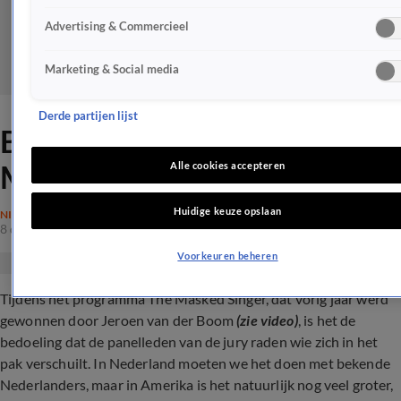
Advertising & Commercieel
Marketing & Social media
Derde partijen lijst
Bizarste onthulling in
Masked Singer ooit!
Alle cookies accepteren
Huidige keuze opslaan
NIEUWS
8 dec 2023, 19:59
Voorkeuren beheren
Tijdens het programma The Masked Singer, dat vorig jaar werd
gewonnen door Jeroen van der Boom
(zie video)
, is het de
bedoeling dat de panelleden van de jury raden wie zich in het
pak verschuilt. In Nederland moeten we het doen met bekende
Nederlanders, maar in Amerika is het natuurlijk nog veel groter,