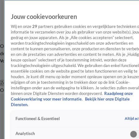
Jouw cookievoorkeuren
Wij en onze
29
partners gebruiken cookies en vergelijkbare technieken 
informatie te verzamelen over jou als gebruiker van onze website(s), jou
gedrag en jouw apparaten. Als je „Alle cookies accepteren” selecteert,
worden trackingtechnologieën ingeschakeld om onze advertenties en
Overzicht
Afleveringen
Tip
Entertainment
BN'ers
TV
Crime
Algemeen
content te kunnen personaliseren, onze producten en diensten te verbet
de redactie
Nieuwsbrief
en om de prestaties van advertenties en content te meten. Als je „Huidi
keuze opslaan” selecteert of je toestemming intrekt, worden deze
Volg Shownieuws
trackingtechnologieën uitgeschakeld. We gebruiken dan enkel functionel
essentiële cookies om de website goed te laten functioneren en veilig te
houden. Je kunt dit menu op ieder moment opnieuw openen om je keuzes
wijzigen of om je toestemming in te trekken door op de link Cookie-
Zoeken
instellingen onder aan de webpagina te klikken. Je selecties zullen overal
Overzicht
Entertainment
Spraakmakend
Reality
Crime
Video's
Afl
binnen onze Digitale Diensten worden doorgevoerd.
Raadpleeg onze
Cookieverklaring voor meer informatie.
Bekijk hier onze Digitale
Diensten.
Altijd ac
Functioneel & Essentieel
Analytisch