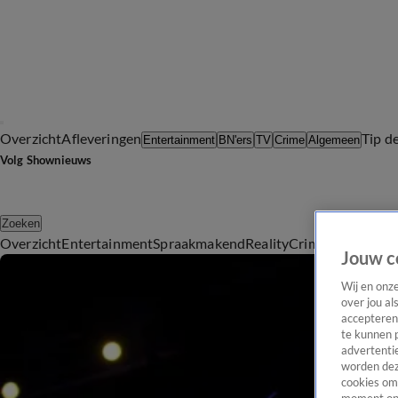
Overzicht
Afleveringen
Tip d
Entertainment
BN'ers
TV
Crime
Algemeen
Volg Shownieuws
Zoeken
Overzicht
Entertainment
Spraakmakend
Reality
Crime
Video's
Afl
Jouw c
Wij en onz
over jou al
accepteren
te kunnen 
advertentie
worden dez
cookies om 