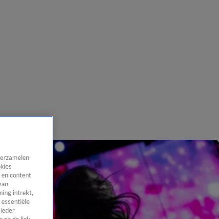
 verzamelen
okies
 en content
van
ing intrekt,
 essentiële
 ieder