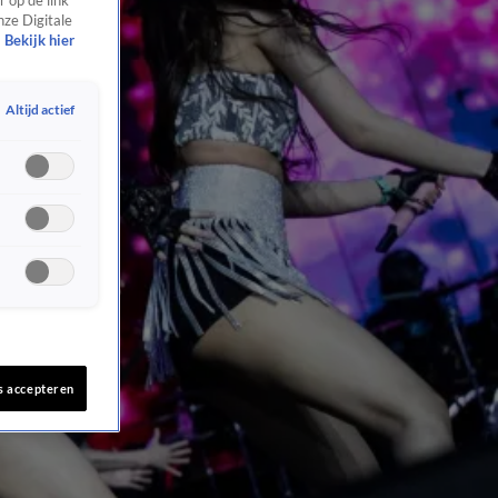
 op de link
nze Digitale
Bekijk hier
Altijd actief
s accepteren