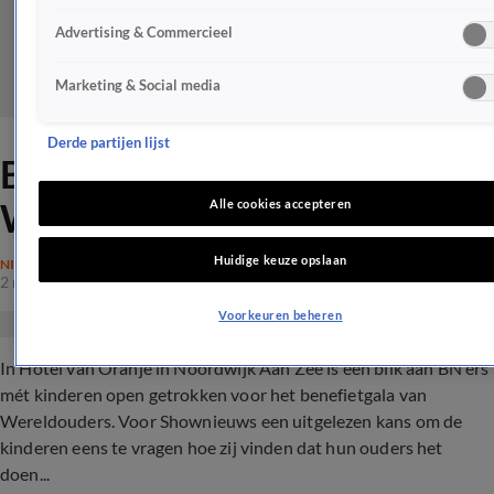
Advertising & Commercieel
Marketing & Social media
Derde partijen lijst
BN'ers bij benefietgala van
Wereldouders
Alle cookies accepteren
Huidige keuze opslaan
NIEUWS
2 nov 2019, 22:18
Voorkeuren beheren
In Hotel van Oranje in Noordwijk Aan Zee is een blik aan BN'ers
mét kinderen open getrokken voor het benefietgala van
Wereldouders. Voor Shownieuws een uitgelezen kans om de
kinderen eens te vragen hoe zij vinden dat hun ouders het
doen...