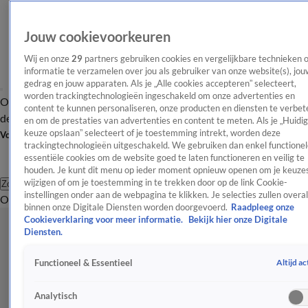
Jouw cookievoorkeuren
Wij en onze
29
partners gebruiken cookies en vergelijkbare technieken 
informatie te verzamelen over jou als gebruiker van onze website(s), jou
gedrag en jouw apparaten. Als je „Alle cookies accepteren” selecteert,
worden trackingtechnologieën ingeschakeld om onze advertenties en
Overzicht
Afleveringen
Tip
Entertainment
BN'ers
TV
Crime
Algemeen
content te kunnen personaliseren, onze producten en diensten te verbet
de redactie
Nieuwsbrief
en om de prestaties van advertenties en content te meten. Als je „Huidi
keuze opslaan” selecteert of je toestemming intrekt, worden deze
Volg Shownieuws
trackingtechnologieën uitgeschakeld. We gebruiken dan enkel functionel
essentiële cookies om de website goed te laten functioneren en veilig te
houden. Je kunt dit menu op ieder moment opnieuw openen om je keuzes
wijzigen of om je toestemming in te trekken door op de link Cookie-
Zoeken
instellingen onder aan de webpagina te klikken. Je selecties zullen overal
Overzicht
Entertainment
Spraakmakend
Reality
Crime
Video's
Afl
binnen onze Digitale Diensten worden doorgevoerd.
Raadpleeg onze
Cookieverklaring voor meer informatie.
Bekijk hier onze Digitale
Diensten.
Altijd ac
Functioneel & Essentieel
Analytisch