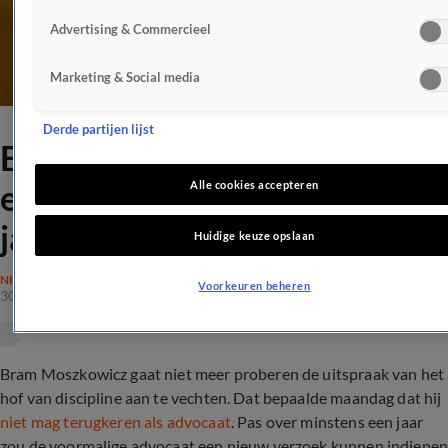
Advertising & Commercieel
Marketing & Social media
Derde partijen lijst
Bram Moszkowicz
emotioneel: 'Ik heb zeven
Alle cookies accepteren
jaar geboet'
Huidige keuze opslaan
NIEUWS
Voorkeuren beheren
30 mrt 2020, 20:41
Bram Moszkowicz gaat niet meer proberen de uitspraak van het
hof van discipline aan te vechten. Dat bepaalde maandag dat hij
niet mag terugkeren als advocaat
. Pas over minstens een jaar
zou de voormalige advocaat een nieuw verzoek kunnen indiene