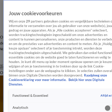
Jouw cookievoorkeuren
Wij en onze
29
partners gebruiken cookies en vergelijkbare technieken 
informatie te verzamelen over jou als gebruiker van onze website(s), jou
gedrag en jouw apparaten. Als je „Alle cookies accepteren” selecteert,
worden trackingtechnologieën ingeschakeld om onze advertenties en
Overzicht
Afleveringen
Tip
Entertainment
BN'ers
TV
Crime
Algemeen
content te kunnen personaliseren, onze producten en diensten te verbet
de redactie
Nieuwsbrief
en om de prestaties van advertenties en content te meten. Als je „Huidi
keuze opslaan” selecteert of je toestemming intrekt, worden deze
Volg Shownieuws
trackingtechnologieën uitgeschakeld. We gebruiken dan enkel functionel
essentiële cookies om de website goed te laten functioneren en veilig te
houden. Je kunt dit menu op ieder moment opnieuw openen om je keuzes
wijzigen of om je toestemming in te trekken door op de link Cookie-
Zoeken
instellingen onder aan de webpagina te klikken. Je selecties zullen overal
Overzicht
Entertainment
Spraakmakend
Reality
Crime
Video's
Afl
binnen onze Digitale Diensten worden doorgevoerd.
Raadpleeg onze
Cookieverklaring voor meer informatie.
Bekijk hier onze Digitale
Diensten.
Altijd ac
Functioneel & Essentieel
Analytisch