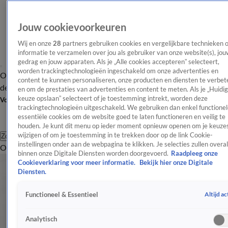
Jouw cookievoorkeuren
Wij en onze
28
partners gebruiken cookies en vergelijkbare technieken 
informatie te verzamelen over jou als gebruiker van onze website(s), jou
gedrag en jouw apparaten. Als je „Alle cookies accepteren” selecteert,
worden trackingtechnologieën ingeschakeld om onze advertenties en
Overzicht
Afleveringen
Tip
Entertainment
BN'ers
TV
Crime
Algemeen
content te kunnen personaliseren, onze producten en diensten te verbet
de redactie
Nieuwsbrief
en om de prestaties van advertenties en content te meten. Als je „Huidi
keuze opslaan” selecteert of je toestemming intrekt, worden deze
Volg Shownieuws
trackingtechnologieën uitgeschakeld. We gebruiken dan enkel functionel
essentiële cookies om de website goed te laten functioneren en veilig te
houden. Je kunt dit menu op ieder moment opnieuw openen om je keuzes
wijzigen of om je toestemming in te trekken door op de link Cookie-
Zoeken
instellingen onder aan de webpagina te klikken. Je selecties zullen overal
Overzicht
Entertainment
Spraakmakend
Reality
Crime
Video's
Afl
binnen onze Digitale Diensten worden doorgevoerd.
Raadpleeg onze
Cookieverklaring voor meer informatie.
Bekijk hier onze Digitale
Diensten.
Altijd ac
Functioneel & Essentieel
Analytisch