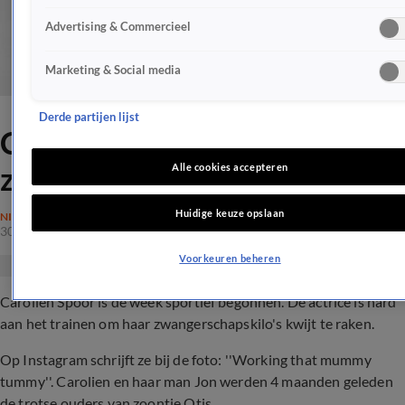
Advertising & Commercieel
Marketing & Social media
Derde partijen lijst
Carolien pakt
zwangerschapskilo's aan
Alle cookies accepteren
Huidige keuze opslaan
NIEUWS
30 okt 2017, 12:05
Voorkeuren beheren
Carolien Spoor is de week sportief begonnen. De actrice is hard
aan het trainen om haar zwangerschapskilo's kwijt te raken.
Op Instagram schrijft ze bij de foto: ''Working that mummy
tummy''. Carolien en haar man Jon werden 4 maanden geleden
de trotse ouders van zoontje Otis.