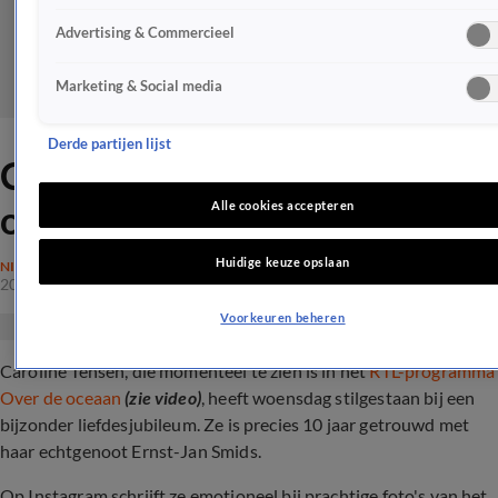
Advertising & Commercieel
Marketing & Social media
Derde partijen lijst
Caroline Tensen emotioneel
over echtgenoot
Alle cookies accepteren
Huidige keuze opslaan
NIEUWS
20 juni 2024, 12:29
Voorkeuren beheren
Caroline Tensen, die momenteel te zien is in het
RTL-programma
Over de oceaan
(zie video)
, heeft woensdag stilgestaan bij een
bijzonder liefdesjubileum. Ze is precies 10 jaar getrouwd met
haar echtgenoot Ernst-Jan Smids.
Op Instagram schrijft ze emotioneel bij prachtige foto's van het