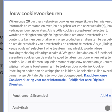
Jouw cookievoorkeuren
Wij en onze
28
partners gebruiken cookies en vergelijkbare technieken 
informatie te verzamelen over jou als gebruiker van onze website(s), jou
gedrag en jouw apparaten. Als je „Alle cookies accepteren” selecteert,
worden trackingtechnologieën ingeschakeld om onze advertenties en
Overzicht
Afleveringen
Tip
Entertainment
BN'ers
TV
Crime
Algemeen
content te kunnen personaliseren, onze producten en diensten te verbet
de redactie
Nieuwsbrief
en om de prestaties van advertenties en content te meten. Als je „Huidi
keuze opslaan” selecteert of je toestemming intrekt, worden deze
Volg Shownieuws
trackingtechnologieën uitgeschakeld. We gebruiken dan enkel functionel
essentiële cookies om de website goed te laten functioneren en veilig te
houden. Je kunt dit menu op ieder moment opnieuw openen om je keuzes
wijzigen of om je toestemming in te trekken door op de link Cookie-
Zoeken
instellingen onder aan de webpagina te klikken. Je selecties zullen overal
Overzicht
Entertainment
Spraakmakend
Reality
Crime
Video's
Afl
binnen onze Digitale Diensten worden doorgevoerd.
Raadpleeg onze
Cookieverklaring voor meer informatie.
Bekijk hier onze Digitale
Diensten.
Altijd ac
Functioneel & Essentieel
Analytisch