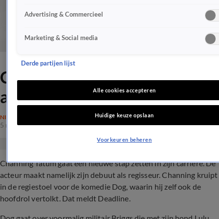
Advertising & Commercieel
Marketing & Social media
Derde partijen lijst
Channing Tatum debuteert
als regisseur
Alle cookies accepteren
Huidige keuze opslaan
NIEUWS
5 nov 2019, 20:39
Voorkeuren beheren
Channing Tatum gaat een nieuwe stap zetten in zijn carrière. De
acteur maakt namelijk zijn debuut als regisseur. Channing kruipt
in de regiestoel voor de komedie Dog, waarin hij zelf ook de
hoofdrol vertolkt. Dat meldt Deadline.
Dog gaat over voormalig militair Briggs die met zijn hond Lulu,