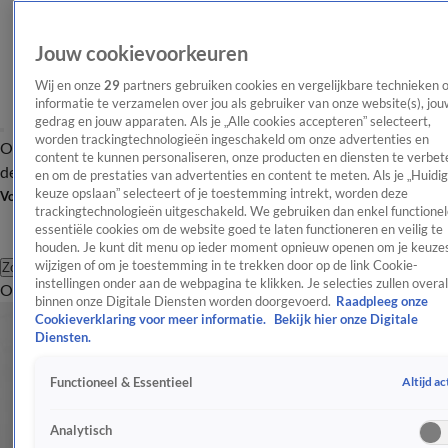
Jouw cookievoorkeuren
Wij en onze
29
partners gebruiken cookies en vergelijkbare technieken 
informatie te verzamelen over jou als gebruiker van onze website(s), jou
gedrag en jouw apparaten. Als je „Alle cookies accepteren” selecteert,
worden trackingtechnologieën ingeschakeld om onze advertenties en
Overzicht
Afleveringen
Tip
Entertainment
BN'ers
TV
Crime
Algemeen
content te kunnen personaliseren, onze producten en diensten te verbet
de redactie
Nieuwsbrief
en om de prestaties van advertenties en content te meten. Als je „Huidi
keuze opslaan” selecteert of je toestemming intrekt, worden deze
Volg Shownieuws
trackingtechnologieën uitgeschakeld. We gebruiken dan enkel functionel
essentiële cookies om de website goed te laten functioneren en veilig te
houden. Je kunt dit menu op ieder moment opnieuw openen om je keuzes
wijzigen of om je toestemming in te trekken door op de link Cookie-
Zoeken
instellingen onder aan de webpagina te klikken. Je selecties zullen overal
Overzicht
Entertainment
Spraakmakend
Reality
Crime
Video's
Afl
binnen onze Digitale Diensten worden doorgevoerd.
Raadpleeg onze
Cookieverklaring voor meer informatie.
Bekijk hier onze Digitale
Diensten.
Altijd ac
Functioneel & Essentieel
Analytisch