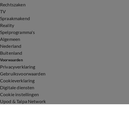
Rechtszaken
TV
Spraakmakend
Reality
Spelprogramma's
Algemeen
Nederland
Buitenland
Voorwaarden
Privacyverklaring
Gebruiksvoorwaarden
Cookieverklaring
Digitale diensten
Cookie instellingen
Upod & Talpa Network
Adverteren
Vacatures
Publieksservice
Toegankelijkheid