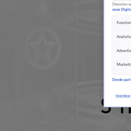
Diensten w
onze Digit
Function
Analyti
Adverti
Marketi
Derde parti
Voorkeur