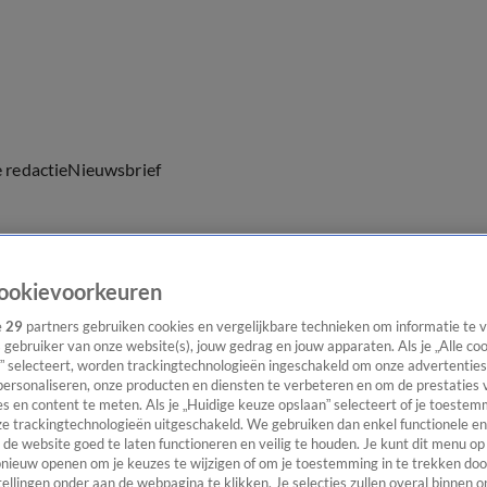
e redactie
Nieuwsbrief
ookievoorkeuren
everingen
e
29
partners gebruiken cookies en vergelijkbare technieken om informatie te
s gebruiker van onze website(s), jouw gedrag en jouw apparaten. Als je „Alle co
” selecteert, worden trackingtechnologieën ingeschakeld om onze advertenties
personaliseren, onze producten en diensten te verbeteren en om de prestaties 
s en content te meten. Als je „Huidige keuze opslaan” selecteert of je toestemm
e trackingtechnologieën uitgeschakeld. We gebruiken dan enkel functionele en
de website goed te laten functioneren en veilig te houden. Je kunt dit menu op
ieuw openen om je keuzes te wijzigen of om je toestemming in te trekken door
ellingen onder aan de webpagina te klikken. Je selecties zullen overal binnen o