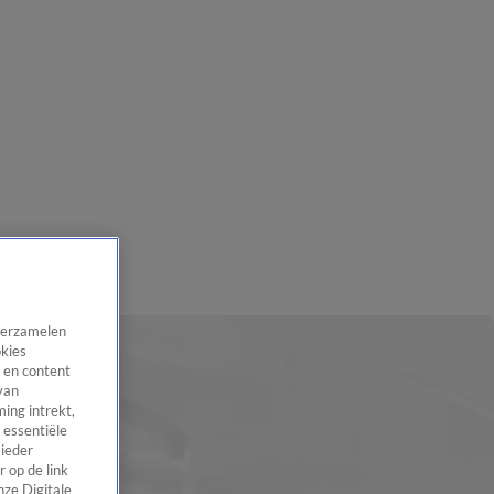
 verzamelen
okies
 en content
van
ing intrekt,
 essentiële
 ieder
 op de link
nze Digitale