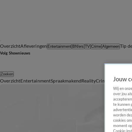
Overzicht
Afleveringen
Tip d
Entertainment
BN'ers
TV
Crime
Algemeen
Volg Shownieuws
Zoeken
Jouw c
Overzicht
Entertainment
Spraakmakend
Reality
Crime
Video's
Afl
Wij en onz
over jou al
accepteren
te kunnen 
advertentie
worden dez
cookies om 
moment opn
Cookie-inst