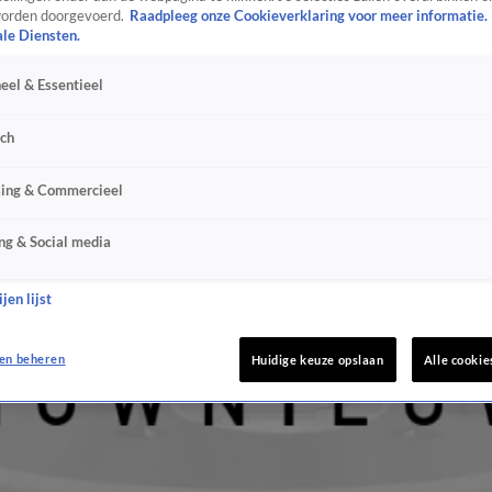
orden doorgevoerd.
Raadpleeg onze Cookieverklaring voor meer informatie.
ale Diensten.
eel & Essentieel
sch
sing & Commercieel
ng & Social media
jen lijst
en beheren
Huidige keuze opslaan
Alle cookie