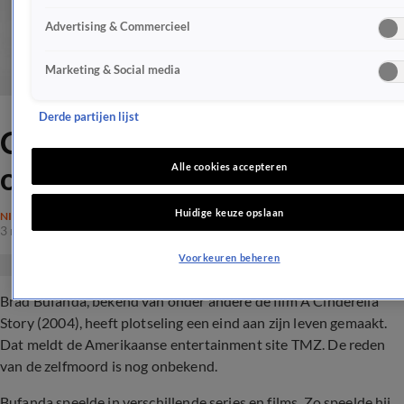
Advertising & Commercieel
Marketing & Social media
Derde partijen lijst
Cinderella Story-acteur
overleden (34)
Alle cookies accepteren
Huidige keuze opslaan
NIEUWS
3 nov 2017, 17:51
Voorkeuren beheren
Brad Bufanda, bekend van onder andere de film A Cinderella
Story (2004), heeft plotseling een eind aan zijn leven gemaakt.
Dat meldt de Amerikaanse entertainment site TMZ. De reden
van de zelfmoord is nog onbekend.
Bufanda speelde in verschillende series en films. Zo speelde hij