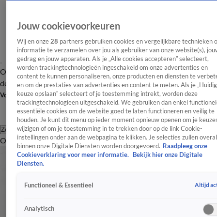
Jouw cookievoorkeuren
Wij en onze
28
partners gebruiken cookies en vergelijkbare technieken 
informatie te verzamelen over jou als gebruiker van onze website(s), jou
gedrag en jouw apparaten. Als je „Alle cookies accepteren” selecteert,
worden trackingtechnologieën ingeschakeld om onze advertenties en
Overzicht
Afleveringen
Tip
Entertainment
BN'ers
TV
Crime
Algemeen
content te kunnen personaliseren, onze producten en diensten te verbet
de redactie
Nieuwsbrief
en om de prestaties van advertenties en content te meten. Als je „Huidi
keuze opslaan” selecteert of je toestemming intrekt, worden deze
Volg Shownieuws
trackingtechnologieën uitgeschakeld. We gebruiken dan enkel functionel
essentiële cookies om de website goed te laten functioneren en veilig te
houden. Je kunt dit menu op ieder moment opnieuw openen om je keuzes
wijzigen of om je toestemming in te trekken door op de link Cookie-
Zoeken
instellingen onder aan de webpagina te klikken. Je selecties zullen overal
Overzicht
Entertainment
Spraakmakend
Reality
Crime
Video's
Afl
binnen onze Digitale Diensten worden doorgevoerd.
Raadpleeg onze
Cookieverklaring voor meer informatie.
Bekijk hier onze Digitale
Diensten.
Altijd ac
Functioneel & Essentieel
Analytisch