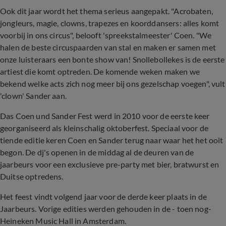
Ook dit jaar wordt het thema serieus aangepakt. "Acrobaten,
jongleurs, magie, clowns, trapezes en koorddansers: alles komt
voorbij in ons circus", belooft 'spreekstalmeester' Coen. "We
halen de beste circuspaarden van stal en maken er samen met
onze luisteraars een bonte show van! Snollebollekes is de eerste
artiest die komt optreden. De komende weken maken we
bekend welke acts zich nog meer bij ons gezelschap voegen", vult
'clown' Sander aan.
Das Coen und Sander Fest werd in 2010 voor de eerste keer
georganiseerd als kleinschalig oktoberfest. Speciaal voor de
tiende editie keren Coen en Sander terug naar waar het het ooit
begon. De dj's openen in de middag al de deuren van de
jaarbeurs voor een exclusieve pre-party met bier, bratwurst en
Duitse optredens.
Het feest vindt volgend jaar voor de derde keer plaats in de
Jaarbeurs. Vorige edities werden gehouden in de - toen nog-
Heineken Music Hall in Amsterdam.