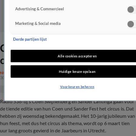
Advertising & Commercieel
Marketing & Social media
Derde partijen lijst
Coen en Sander gaan het
circus in!
Alle cookies accepteren
Huidige keuze opslaan
NIEUWS
30 okt 2019, 17:15
Voorkeuren beheren
Radio 538-dj's Coen Swijnenberg en Sander Lantinga gaan voor
de tiende editie van hun Coen und Sander Fest het circus is. Dat
hebben zij woensdag bekendgemaakt. Het 10-jarig jubileum van
hun feest, met dus het circus als thema, wordt op 6 maart tien
uur lang groots gevierd in de Jaarbeurs in Utrecht.