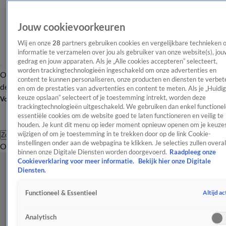
Jouw cookievoorkeuren
Wij en onze
28
partners gebruiken cookies en vergelijkbare technieken 
informatie te verzamelen over jou als gebruiker van onze website(s), jou
gedrag en jouw apparaten. Als je „Alle cookies accepteren” selecteert,
worden trackingtechnologieën ingeschakeld om onze advertenties en
Overzicht
Afleveringen
Tip
Entertainment
BN'ers
TV
Crime
Algemeen
content te kunnen personaliseren, onze producten en diensten te verbet
de redactie
Nieuwsbrief
en om de prestaties van advertenties en content te meten. Als je „Huidi
keuze opslaan” selecteert of je toestemming intrekt, worden deze
Volg Shownieuws
trackingtechnologieën uitgeschakeld. We gebruiken dan enkel functionel
essentiële cookies om de website goed te laten functioneren en veilig te
houden. Je kunt dit menu op ieder moment opnieuw openen om je keuzes
wijzigen of om je toestemming in te trekken door op de link Cookie-
Zoeken
instellingen onder aan de webpagina te klikken. Je selecties zullen overal
Overzicht
Entertainment
Spraakmakend
Reality
Crime
Video's
Afl
binnen onze Digitale Diensten worden doorgevoerd.
Raadpleeg onze
Cookieverklaring voor meer informatie.
Bekijk hier onze Digitale
Diensten.
Altijd ac
Functioneel & Essentieel
Analytisch