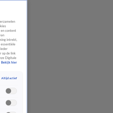
 verzamelen
okies
 en content
van
ing intrekt,
 essentiële
 ieder
 op de link
nze Digitale
Bekijk hier
Altijd actief