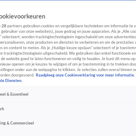
ookievoorkeuren
e
28
partners gebruiken cookies en vergelijkbare technieken om informatie te
s gebruiker van onze website(s), jouw gedrag en jouw apparaten. Als je „Alle co
” selecteert, worden trackingtechnologieën ingeschakeld om onze advertenties
personaliseren, onze producten en diensten te verbeteren en om de prestaties 
s en content te meten. Als je „Huidige keuze opslaan” selecteert of je toestemm
e trackingtechnologieën uitgeschakeld. We gebruiken dan enkel functionele en
de website goed te laten functioneren en veilig te houden. Je kunt dit menu op
ieuw openen om je keuzes te wijzigen of om je toestemming in te trekken door
ellingen onder aan de webpagina te klikken. Je selecties zullen overal binnen o
orden doorgevoerd.
Raadpleeg onze Cookieverklaring voor meer informatie.
ale Diensten.
eel & Essentieel
sch
sing & Commercieel