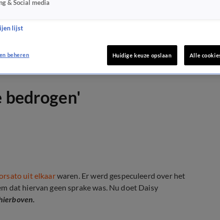
ng & Social media
jen lijst
en beheren
Huidige keuze opslaan
Alle cookie
e bedrogen'
orsato uit elkaar
waren. Er werd gespeculeerd over het
em dat hiervan geen sprake was. Nu doet Daisy
 hierboven.