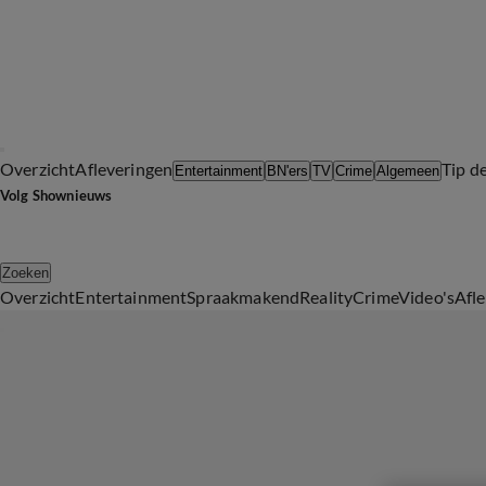
Overzicht
Afleveringen
Tip d
Entertainment
BN'ers
TV
Crime
Algemeen
Volg Shownieuws
Zoeken
Overzicht
Entertainment
Spraakmakend
Reality
Crime
Video's
Afl