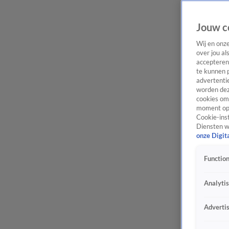
Jouw c
Wij en onz
over jou al
accepteren
te kunnen 
advertentie
worden dez
cookies om 
moment opn
Cookie-inst
Diensten w
onze Digit
Function
Analyti
Adverti