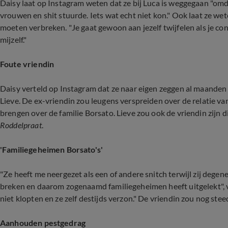
Daisy laat op Instagram weten dat ze bij Luca is weggegaan "omda
vrouwen en shit stuurde. Iets wat echt niet kon." Ook laat ze wete
moeten verbreken. "Je gaat gewoon aan jezelf twijfelen als je c
mijzelf."
Foute vriendin
Daisy verteld op Instagram dat ze naar eigen zeggen al maanden
Lieve. De ex-vriendin zou leugens verspreiden over de relatie v
brengen over de familie Borsato. Lieve zou ook de vriendin zijn d
Roddelpraat
.
'Familiegeheimen Borsato's'
"Ze heeft me neergezet als een of andere snitch terwijl zij dege
breken en daarom zogenaamd familiegeheimen heeft uitgelekt", v
niet klopten en ze zelf destijds verzon." De vriendin zou nog st
Aanhouden pestgedrag