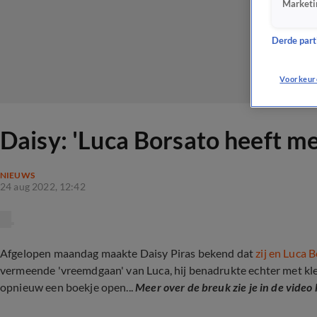
Marketi
Derde parti
Voorkeur
Daisy: 'Luca Borsato heeft m
NIEUWS
24 aug 2022, 12:42
Afgelopen maandag maakte Daisy Piras bekend dat
zij en Luca B
vermeende 'vreemdgaan' van Luca, hij benadrukte echter met kl
opnieuw een boekje open...
Meer over de breuk zie je in de video