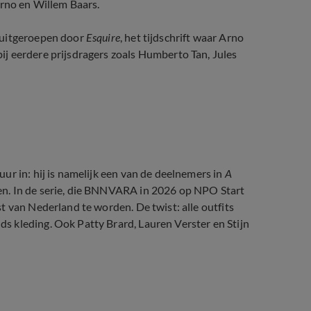
Arno en Willem Baars.
 uitgeroepen door
Esquire
, het tijdschrift waar Arno
j eerdere prijsdragers zoals Humberto Tan, Jules
Carice van Houten
ur in: hij is namelijk een van de deelnemers in
A
. In de serie, die BNNVARA in 2026 op NPO Start
t van Nederland te worden. De twist: alle outfits
 kleding. Ook Patty Brard, Lauren Verster en Stijn