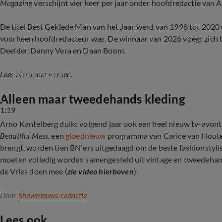
Magazin
e verschijnt vier keer per jaar onder hoofdredactie van 
De titel Best Geklede Man van het Jaar werd van 1998 tot 2020
voorheen hoofdredacteur was. De winnaar van 2026 voegt zich bi
Deelder, Danny Vera en Daan Boom.
Patty Brard 'overgehaald' voor tv-programma 
Lees hieronder verder...
Alleen maar tweedehands kleding
1:19
Arno Kantelberg duikt volgend jaar ook een heel nieuw tv-avontu
Beautiful Mess
, een
gloednieuw
programma van Carice van Houten
brengt, worden tien BN’ers uitgedaagd om de beste fashionstylis
moeten volledig worden samengesteld uit vintage en tweedehands
de Vries doen mee (
zie video hierboven
).
Door
Shownieuws-redactie
Lees ook