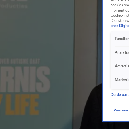
cookies om 
moment opn
Cookie-inst
Diensten w
onze Digit
Function
Analyti
Adverti
Marketi
Derde parti
Voorkeur