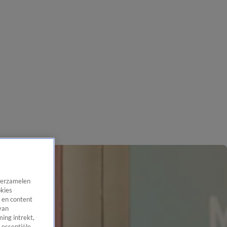
 verzamelen
okies
 en content
van
ing intrekt,
 essentiële