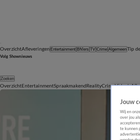
Overzicht
Afleveringen
Tip d
Entertainment
BN'ers
TV
Crime
Algemeen
Volg Shownieuws
Zoeken
Overzicht
Entertainment
Spraakmakend
Reality
Crime
Video's
Afl
Jouw c
Wij en onz
over jou al
accepteren
te kunnen 
advertentie
worden dez