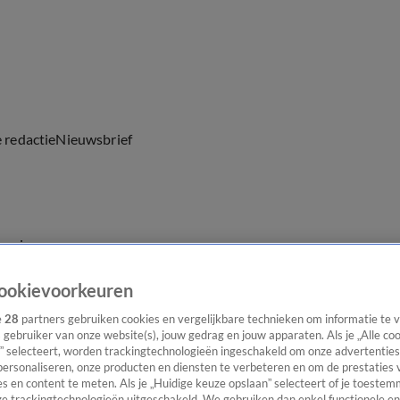
e redactie
Nieuwsbrief
everingen
ookievoorkeuren
e
28
partners gebruiken cookies en vergelijkbare technieken om informatie te
s gebruiker van onze website(s), jouw gedrag en jouw apparaten. Als je „Alle co
” selecteert, worden trackingtechnologieën ingeschakeld om onze advertenties
personaliseren, onze producten en diensten te verbeteren en om de prestaties 
s en content te meten. Als je „Huidige keuze opslaan” selecteert of je toestemm
e trackingtechnologieën uitgeschakeld. We gebruiken dan enkel functionele en