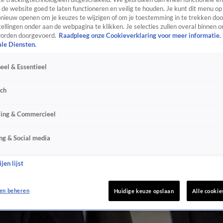
de website goed te laten functioneren en veilig te houden. Je kunt dit menu op
ieuw openen om je keuzes te wijzigen of om je toestemming in te trekken door
ellingen onder aan de webpagina te klikken. Je selecties zullen overal binnen o
orden doorgevoerd.
Raadpleeg onze Cookieverklaring voor meer informatie.
ale Diensten.
eel & Essentieel
sch
sing & Commercieel
ng & Social media
jen lijst
en beheren
Huidige keuze opslaan
Alle cookie