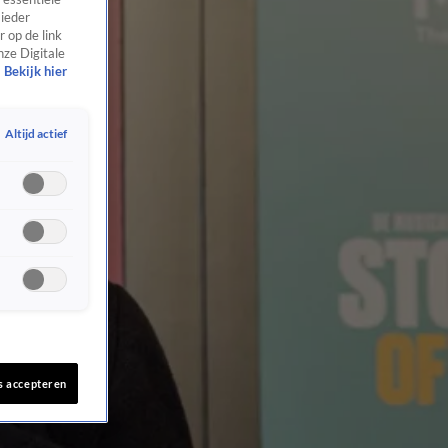
 ieder
 op de link
nze Digitale
Bekijk hier
Altijd actief
s accepteren