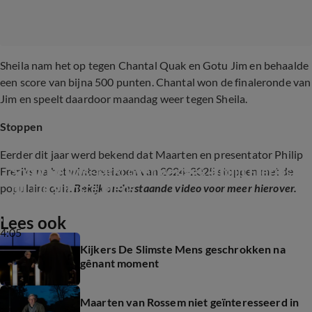
Sheila nam het op tegen Chantal Quak en Gotu Jim en behaalde
een score van bijna 500 punten. Chantal won de finaleronde van
Jim en speelt daardoor maandag weer tegen Sheila.
Stoppen
Eerder dit jaar werd bekend dat Maarten en presentator Philip
Shownieuws-tafel over vertrek Philip Freriks 
Freriks na het winterseizoen van 2024-2025 stoppen met de
bij  De slimste mens
populaire quiz.
Bekijk onderstaande video voor meer hierover.
Lees ook
4:05
Kijkers De Slimste Mens geschrokken na
gênant moment
Maarten van Rossem niet geïnteresseerd in