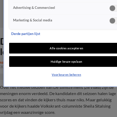
Advertising & Commercieel
Marketing & Social media
Derde partijen lijst
De slimste mens-kijkers vol
lof over nieuwe kandidaat
Alle cookies accepteren
Huidige keuze opslaan
NIEUWS
30 dec 2023, 16:25
Voorkeuren beheren
Over het nieuwe seizoen van De slimste mens
(zie video)
zijn de
meningen enorm verdeeld. De kandidaten dit seizoen halen lage
scores en dat vinden de kijkers thuis maar niks. Maar gelukkig
voor de kijkers haalde Volkskrant-columniste Sheila Sitalsing
vrijdag een waanzinnige score.