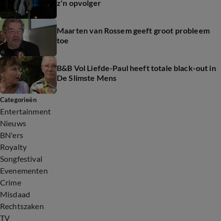
z'n opvolger
Maarten van Rossem geeft groot probleem
toe
B&B Vol Liefde-Paul heeft totale black-out in
De Slimste Mens
Categorieën
Entertainment
Nieuws
BN'ers
Royalty
Songfestival
Evenementen
Crime
Misdaad
Rechtszaken
TV