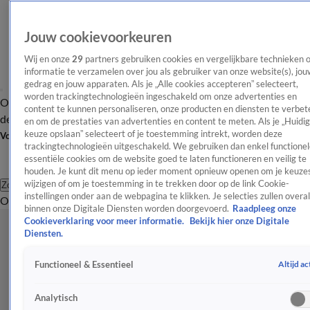
Jouw cookievoorkeuren
Wij en onze
29
partners gebruiken cookies en vergelijkbare technieken 
informatie te verzamelen over jou als gebruiker van onze website(s), jou
gedrag en jouw apparaten. Als je „Alle cookies accepteren” selecteert,
worden trackingtechnologieën ingeschakeld om onze advertenties en
Overzicht
Afleveringen
Tip
Entertainment
BN'ers
TV
Crime
Algemeen
content te kunnen personaliseren, onze producten en diensten te verbet
de redactie
Nieuwsbrief
en om de prestaties van advertenties en content te meten. Als je „Huidi
keuze opslaan” selecteert of je toestemming intrekt, worden deze
Volg Shownieuws
trackingtechnologieën uitgeschakeld. We gebruiken dan enkel functionel
essentiële cookies om de website goed te laten functioneren en veilig te
houden. Je kunt dit menu op ieder moment opnieuw openen om je keuzes
wijzigen of om je toestemming in te trekken door op de link Cookie-
Zoeken
instellingen onder aan de webpagina te klikken. Je selecties zullen overal
Overzicht
Entertainment
Spraakmakend
Reality
Crime
Video's
Afl
binnen onze Digitale Diensten worden doorgevoerd.
Raadpleeg onze
Cookieverklaring voor meer informatie.
Bekijk hier onze Digitale
Diensten.
Altijd ac
Functioneel & Essentieel
Analytisch