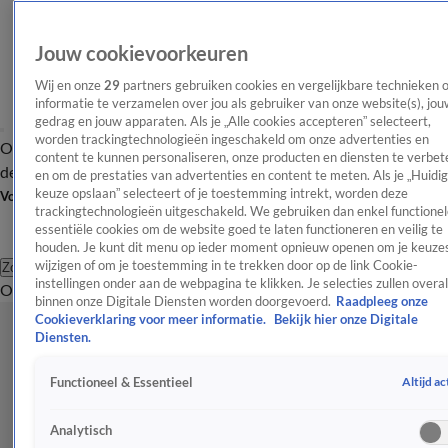
Jouw cookievoorkeuren
Wij en onze
29
partners gebruiken cookies en vergelijkbare technieken 
informatie te verzamelen over jou als gebruiker van onze website(s), jou
gedrag en jouw apparaten. Als je „Alle cookies accepteren” selecteert,
worden trackingtechnologieën ingeschakeld om onze advertenties en
Overzicht
Afleveringen
Tip
Entertainment
BN'ers
TV
Crime
Algemeen
content te kunnen personaliseren, onze producten en diensten te verbet
de redactie
Nieuwsbrief
en om de prestaties van advertenties en content te meten. Als je „Huidi
keuze opslaan” selecteert of je toestemming intrekt, worden deze
Volg Shownieuws
trackingtechnologieën uitgeschakeld. We gebruiken dan enkel functionel
essentiële cookies om de website goed te laten functioneren en veilig te
houden. Je kunt dit menu op ieder moment opnieuw openen om je keuzes
wijzigen of om je toestemming in te trekken door op de link Cookie-
Zoeken
instellingen onder aan de webpagina te klikken. Je selecties zullen overal
Overzicht
Entertainment
Spraakmakend
Reality
Crime
Video's
Afl
binnen onze Digitale Diensten worden doorgevoerd.
Raadpleeg onze
Cookieverklaring voor meer informatie.
Bekijk hier onze Digitale
Diensten.
Altijd ac
Functioneel & Essentieel
Analytisch