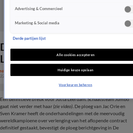
Advertising & Commercieel
Marketing & Social media
Derde partijen lijst
Definitieve breuk voor Jutta
Leerdam
Alle cookies accepteren
Huidige keuze opslaan
NIEUWS
22 apr 2024, 18:07
Voorkeuren beheren
Een definitieve breuk voor Jutta Leerdam. Schaatsteam Jumbo
gaat niet verder met haar
(zie video)
. De ploeg van Jac Orie en
Sven Kramer heeft de onderhandelingen met de meervoudig
wereldkampioene over verlenging van het aflopende contract
definitief gestaakt, bevestigt de ploeg berichtgeving in De