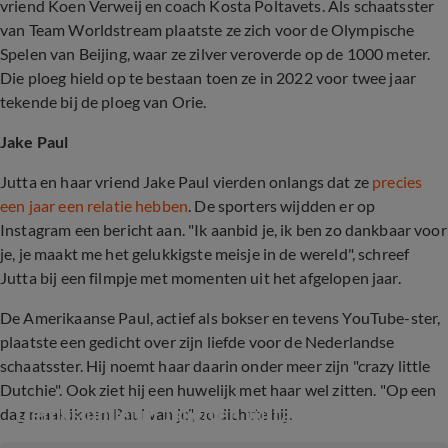
vriend Koen Verweij en coach Kosta Poltavets. Als schaatsster
van Team Worldstream plaatste ze zich voor de Olympische
Spelen van Beijing, waar ze zilver veroverde op de 1000 meter.
Die ploeg hield op te bestaan toen ze in 2022 voor twee jaar
tekende bij de ploeg van Orie.
Jake Paul
Jutta en haar vriend Jake Paul vierden onlangs dat ze
precies
een jaar een relatie hebben
. De sporters wijdden er op
Instagram een bericht aan. "Ik aanbid je, ik ben zo dankbaar voor
je, je maakt me het gelukkigste meisje in de wereld", schreef
Jutta bij een filmpje met momenten uit het afgelopen jaar.
De Amerikaanse Paul, actief als bokser en tevens YouTube-ster,
plaatste een gedicht over zijn liefde voor de Nederlandse
schaatsster. Hij noemt haar daarin onder meer zijn "crazy little
Dutchie". Ook ziet hij een huwelijk met haar wel zitten. "Op een
Liefdesjubileum Jaken en Jutta
dag maak ik een Paul van je", zo dichtte hij.