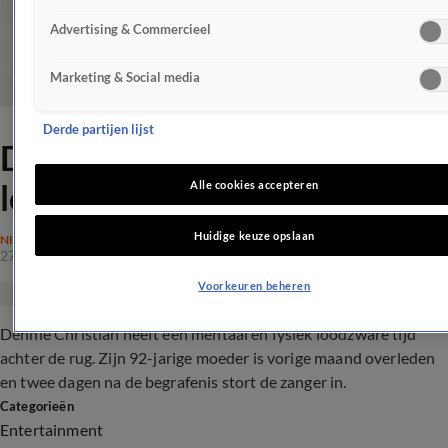
Advertising & Commercieel
Marketing & Social media
Derde partijen lijst
Dennie Christian heeft
loodzware tijd achter de rug
Alle cookies accepteren
Huidige keuze opslaan
NIEUWS
27 mrt 2017, 23:17
Voorkeuren beheren
Dennie Christian heeft een mentaal en fysiek loodzware tijd
achter de rug. Zijn 92-jarige moeder is vorige maand overleden
en twee dagen na de begrafenis stort de zanger in.
Categorieën
Entertainment