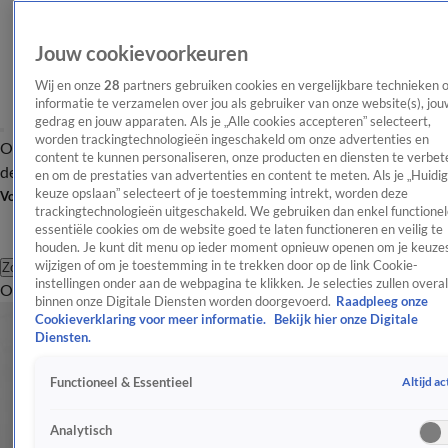
Jouw cookievoorkeuren
Wij en onze
28
partners gebruiken cookies en vergelijkbare technieken 
informatie te verzamelen over jou als gebruiker van onze website(s), jou
gedrag en jouw apparaten. Als je „Alle cookies accepteren” selecteert,
worden trackingtechnologieën ingeschakeld om onze advertenties en
Overzicht
Afleveringen
Tip
Entertainment
BN'ers
TV
Crime
Algemeen
content te kunnen personaliseren, onze producten en diensten te verbet
de redactie
Nieuwsbrief
en om de prestaties van advertenties en content te meten. Als je „Huidi
keuze opslaan” selecteert of je toestemming intrekt, worden deze
Volg Shownieuws
trackingtechnologieën uitgeschakeld. We gebruiken dan enkel functionel
essentiële cookies om de website goed te laten functioneren en veilig te
houden. Je kunt dit menu op ieder moment opnieuw openen om je keuzes
wijzigen of om je toestemming in te trekken door op de link Cookie-
Zoeken
instellingen onder aan de webpagina te klikken. Je selecties zullen overal
Overzicht
Entertainment
Spraakmakend
Reality
Crime
Video's
Afl
binnen onze Digitale Diensten worden doorgevoerd.
Raadpleeg onze
Cookieverklaring voor meer informatie.
Bekijk hier onze Digitale
Diensten.
Altijd ac
Functioneel & Essentieel
Analytisch