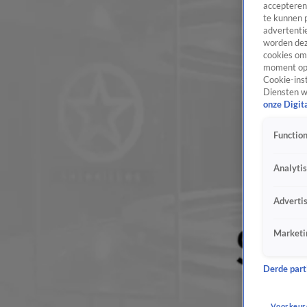
accepteren
te kunnen 
advertentie
worden dez
cookies om 
moment opn
Cookie-inst
Diensten w
onze Digit
Function
Analyti
Adverti
Marketi
Derde parti
Voorkeur