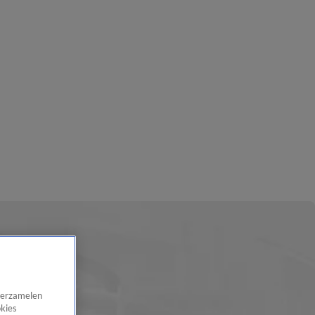
 verzamelen
okies