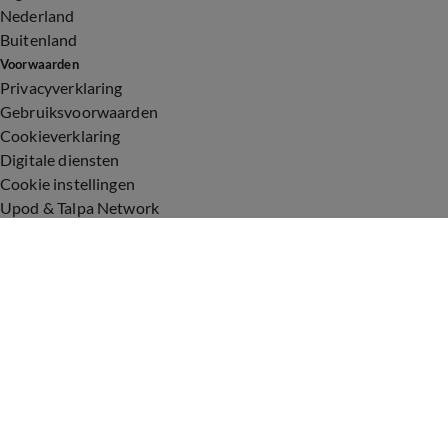
Nederland
Buitenland
Voorwaarden
Privacyverklaring
Gebruiksvoorwaarden
Cookieverklaring
Digitale diensten
Cookie instellingen
Upod & Talpa Network
Adverteren
Vacatures
Publieksservice
Toegankelijkheid
Over ons
Neem contact op
+31 (0)6 - 549 628 21
show@talpanetwork.com
Tip de redactie