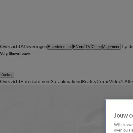
Overzicht
Afleveringen
Tip d
Entertainment
BN'ers
TV
Crime
Algemeen
Volg Shownieuws
Zoeken
Overzicht
Entertainment
Spraakmakend
Reality
Crime
Video's
Afl
Jouw c
Wij en onz
over jou al