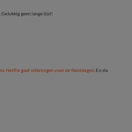
Gelukkig geen lange lijst!
lms Netflix gaat uitbrengen voor de feestdagen
. En sla