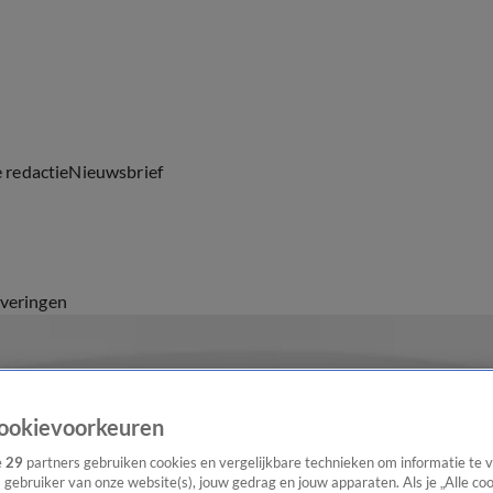
e redactie
Nieuwsbrief
everingen
ookievoorkeuren
e
29
partners gebruiken cookies en vergelijkbare technieken om informatie te
s gebruiker van onze website(s), jouw gedrag en jouw apparaten. Als je „Alle co