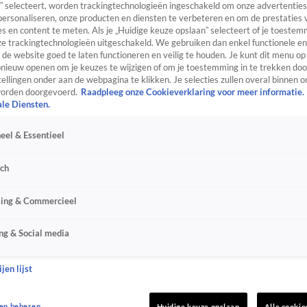
” selecteert, worden trackingtechnologieën ingeschakeld om onze advertenties
personaliseren, onze producten en diensten te verbeteren en om de prestaties 
s en content te meten. Als je „Huidige keuze opslaan” selecteert of je toestemm
e trackingtechnologieën uitgeschakeld. We gebruiken dan enkel functionele en
de website goed te laten functioneren en veilig te houden. Je kunt dit menu op
ieuw openen om je keuzes te wijzigen of om je toestemming in te trekken door
ellingen onder aan de webpagina te klikken. Je selecties zullen overal binnen o
orden doorgevoerd.
Raadpleeg onze Cookieverklaring voor meer informatie.
ale Diensten.
eel & Essentieel
sch
sing & Commercieel
ng & Social media
jen lijst
en beheren
Huidige keuze opslaan
Alle cookie