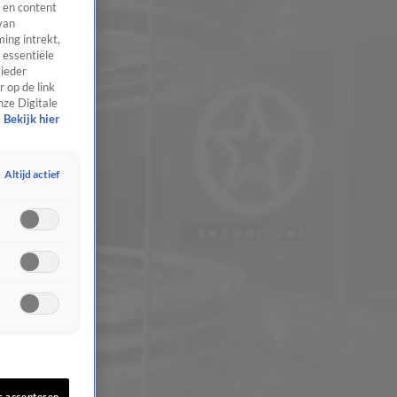
 en content
van
ing intrekt,
 essentiële
 ieder
 op de link
nze Digitale
Bekijk hier
Altijd actief
s accepteren