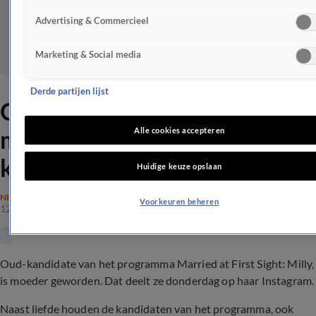
Advertising & Commercieel
Marketing & Social media
Derde partijen lijst
Oud MAFS-deelneemster is
moeder geworden van eerste
Alle cookies accepteren
kindje
Huidige keuze opslaan
NIEUWS
Voorkeuren beheren
12 okt 2023, 15:13
Oud-kandidate van het programma Married at First Sight: Milly,
is moeder geworden. Dat deelt ze donderdag op haar Instagram.
Naast liefde houden de kandidaten van het programma, ook