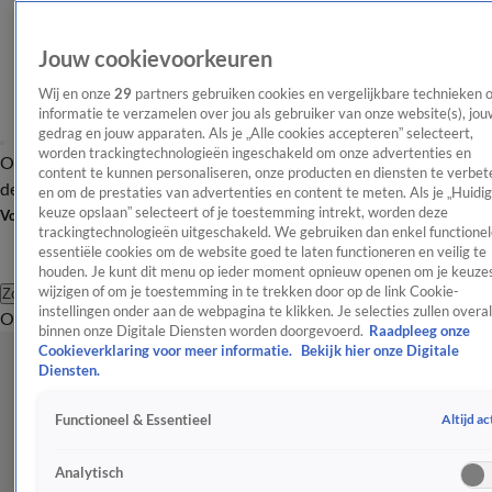
Jouw cookievoorkeuren
Wij en onze
29
partners gebruiken cookies en vergelijkbare technieken 
informatie te verzamelen over jou als gebruiker van onze website(s), jou
gedrag en jouw apparaten. Als je „Alle cookies accepteren” selecteert,
worden trackingtechnologieën ingeschakeld om onze advertenties en
Overzicht
Afleveringen
Tip
Entertainment
BN'ers
TV
Crime
Algemeen
content te kunnen personaliseren, onze producten en diensten te verbet
de redactie
Nieuwsbrief
en om de prestaties van advertenties en content te meten. Als je „Huidi
keuze opslaan” selecteert of je toestemming intrekt, worden deze
Volg Shownieuws
trackingtechnologieën uitgeschakeld. We gebruiken dan enkel functionel
essentiële cookies om de website goed te laten functioneren en veilig te
houden. Je kunt dit menu op ieder moment opnieuw openen om je keuzes
wijzigen of om je toestemming in te trekken door op de link Cookie-
Zoeken
instellingen onder aan de webpagina te klikken. Je selecties zullen overal
Overzicht
Entertainment
Spraakmakend
Reality
Crime
Video's
Afl
binnen onze Digitale Diensten worden doorgevoerd.
Raadpleeg onze
Cookieverklaring voor meer informatie.
Bekijk hier onze Digitale
Diensten.
Altijd ac
Functioneel & Essentieel
Analytisch