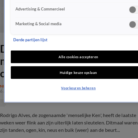
Advertising & Commercieel
Marketing & Social media
Derde partijen lijst
Deze operaties heeft de
menselijke Ken nu weer
Alle cookies accepteren
ondergaan
Huidige keuze opslaan
NIEUWS
Voorkeuren beheren
6 aug 2017, 18:57
Rodrigo Alves, de zogenaamde 'menselijke Ken', heeft de laatste
weken weer flink aan zijn uiterlijk laten sleutelen. Ditmaal waren
zijn tanden, ogen, kin, neus en buik (weer) aan de beurt...