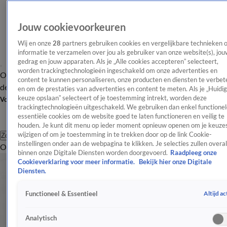
Jouw cookievoorkeuren
Wij en onze
28
partners gebruiken cookies en vergelijkbare technieken 
informatie te verzamelen over jou als gebruiker van onze website(s), jou
gedrag en jouw apparaten. Als je „Alle cookies accepteren” selecteert,
worden trackingtechnologieën ingeschakeld om onze advertenties en
Overzicht
Afleveringen
Tip
Entertainment
BN'ers
TV
Crime
Algemeen
content te kunnen personaliseren, onze producten en diensten te verbet
de redactie
Nieuwsbrief
en om de prestaties van advertenties en content te meten. Als je „Huidi
keuze opslaan” selecteert of je toestemming intrekt, worden deze
Volg Shownieuws
trackingtechnologieën uitgeschakeld. We gebruiken dan enkel functionel
essentiële cookies om de website goed te laten functioneren en veilig te
houden. Je kunt dit menu op ieder moment opnieuw openen om je keuzes
wijzigen of om je toestemming in te trekken door op de link Cookie-
Zoeken
instellingen onder aan de webpagina te klikken. Je selecties zullen overal
Overzicht
Entertainment
Spraakmakend
Reality
Crime
Video's
Afl
binnen onze Digitale Diensten worden doorgevoerd.
Raadpleeg onze
Cookieverklaring voor meer informatie.
Bekijk hier onze Digitale
Diensten.
Altijd ac
Functioneel & Essentieel
Analytisch