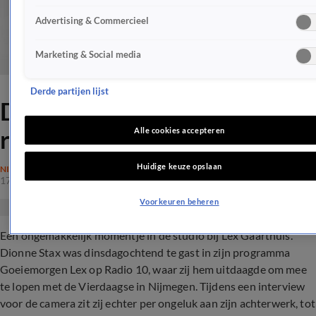
Advertising & Commercieel
Marketing & Social media
Derde partijen lijst
Dionne Stax handtastelijk bij
radio-dj
Alle cookies accepteren
Huidige keuze opslaan
NIEUWS
17 okt 2017, 22:34
Voorkeuren beheren
Een ongemakkelijk momentje in de studio bij Lex Gaarthuis.
Dionne Stax was dinsdagochtend te gast in zijn programma
Goeiemorgen Lex op Radio 10, waar zij hem uitdaagde om mee
te lopen met de Vierdaagse in Nijmegen. Tijdens een interview
voor de camera zit zij echter per ongeluk aan zijn achterwerk, tot