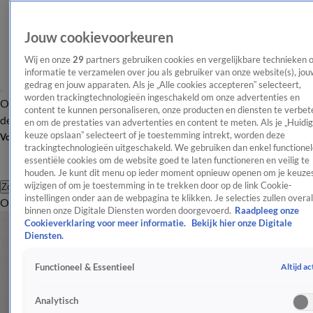
Jouw cookievoorkeuren
Wij en onze
29
partners gebruiken cookies en vergelijkbare technieken 
informatie te verzamelen over jou als gebruiker van onze website(s), jou
gedrag en jouw apparaten. Als je „Alle cookies accepteren” selecteert,
worden trackingtechnologieën ingeschakeld om onze advertenties en
Overzicht
Afleveringen
Tip
Entertainment
BN'ers
TV
Crime
Algemeen
content te kunnen personaliseren, onze producten en diensten te verbet
de redactie
Nieuwsbrief
en om de prestaties van advertenties en content te meten. Als je „Huidi
keuze opslaan” selecteert of je toestemming intrekt, worden deze
Volg Shownieuws
trackingtechnologieën uitgeschakeld. We gebruiken dan enkel functionel
essentiële cookies om de website goed te laten functioneren en veilig te
houden. Je kunt dit menu op ieder moment opnieuw openen om je keuzes
wijzigen of om je toestemming in te trekken door op de link Cookie-
Zoeken
instellingen onder aan de webpagina te klikken. Je selecties zullen overal
Overzicht
Entertainment
Spraakmakend
Reality
Crime
Video's
Afl
binnen onze Digitale Diensten worden doorgevoerd.
Raadpleeg onze
Cookieverklaring voor meer informatie.
Bekijk hier onze Digitale
Diensten.
Altijd ac
Functioneel & Essentieel
Analytisch