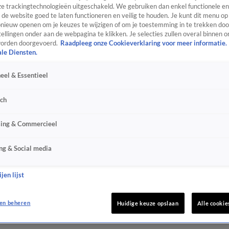
e trackingtechnologieën uitgeschakeld. We gebruiken dan enkel functionele en
de website goed te laten functioneren en veilig te houden. Je kunt dit menu op
ieuw openen om je keuzes te wijzigen of om je toestemming in te trekken door
ellingen onder aan de webpagina te klikken. Je selecties zullen overal binnen o
orden doorgevoerd.
Raadpleeg onze Cookieverklaring voor meer informatie.
ale Diensten.
eel & Essentieel
sch
sing & Commercieel
ng & Social media
jen lijst
en beheren
Huidige keuze opslaan
Alle cookie