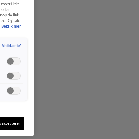
 essentiële
 ieder
 op de link
nze Digitale
Bekijk hier
Altijd actief
s accepteren