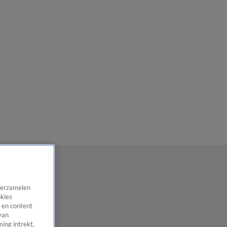
 verzamelen
okies
 en content
van
ing intrekt,