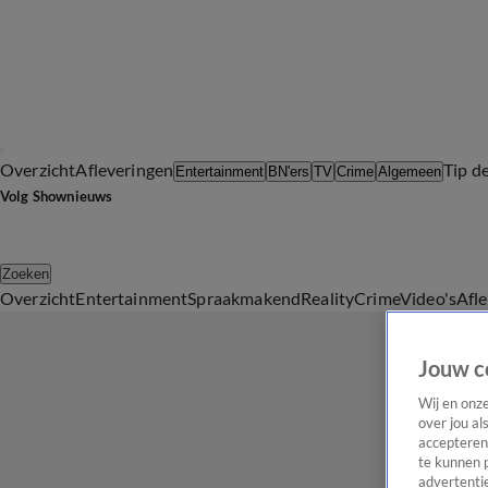
Overzicht
Afleveringen
Tip d
Entertainment
BN'ers
TV
Crime
Algemeen
Volg Shownieuws
Zoeken
Overzicht
Entertainment
Spraakmakend
Reality
Crime
Video's
Afl
Jouw c
Wij en onz
over jou al
accepteren
te kunnen 
advertentie