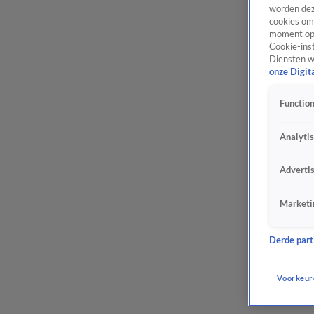
worden dez
cookies om 
moment opn
Cookie-inst
Diensten w
onze Digit
Function
Analyti
Adverti
Marketi
Derde parti
Voorkeur