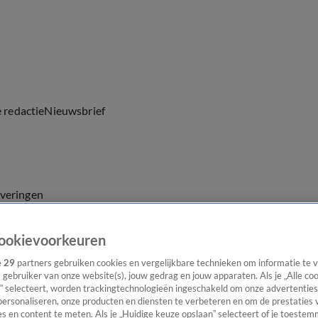
e redactie
Nieuwsbrief
everingen
ookievoorkeuren
e
29
partners gebruiken cookies en vergelijkbare technieken om informatie te
s gebruiker van onze website(s), jouw gedrag en jouw apparaten. Als je „Alle co
” selecteert, worden trackingtechnologieën ingeschakeld om onze advertenties
personaliseren, onze producten en diensten te verbeteren en om de prestaties 
s en content te meten. Als je „Huidige keuze opslaan” selecteert of je toestemm