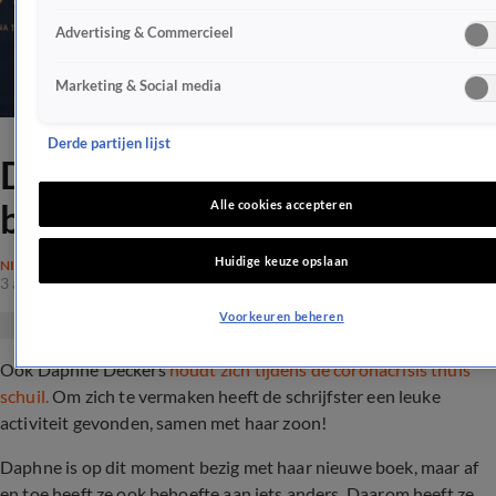
Advertising & Commercieel
Marketing & Social media
Derde partijen lijst
Dít houdt Daphne Deckers
bezig tijdens coronacrisis
Alle cookies accepteren
Huidige keuze opslaan
NIEUWS
3 apr 2020, 21:36
Voorkeuren beheren
Ook Daphne Deckers
houdt zich tijdens de coronacrisis thuis
schuil.
Om zich te vermaken heeft de schrijfster een leuke
activiteit gevonden, samen met haar zoon!
Daphne is op dit moment bezig met haar nieuwe boek, maar af
en toe heeft ze ook behoefte aan iets anders. Daarom heeft ze