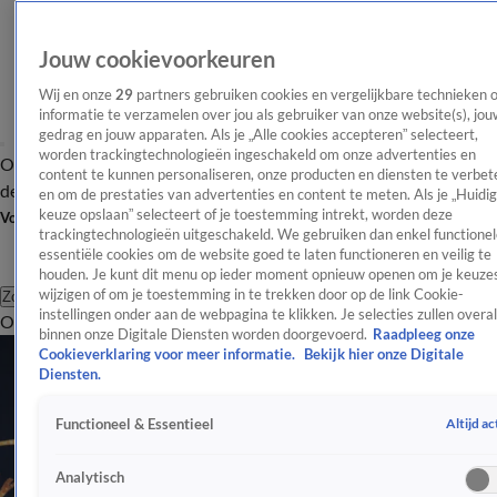
Jouw cookievoorkeuren
Wij en onze
29
partners gebruiken cookies en vergelijkbare technieken 
informatie te verzamelen over jou als gebruiker van onze website(s), jou
gedrag en jouw apparaten. Als je „Alle cookies accepteren” selecteert,
worden trackingtechnologieën ingeschakeld om onze advertenties en
Overzicht
Afleveringen
Tip
Entertainment
BN'ers
TV
Crime
Algemeen
content te kunnen personaliseren, onze producten en diensten te verbet
de redactie
Nieuwsbrief
en om de prestaties van advertenties en content te meten. Als je „Huidi
keuze opslaan” selecteert of je toestemming intrekt, worden deze
Volg Shownieuws
trackingtechnologieën uitgeschakeld. We gebruiken dan enkel functionel
essentiële cookies om de website goed te laten functioneren en veilig te
houden. Je kunt dit menu op ieder moment opnieuw openen om je keuzes
wijzigen of om je toestemming in te trekken door op de link Cookie-
Zoeken
instellingen onder aan de webpagina te klikken. Je selecties zullen overal
Overzicht
Entertainment
Spraakmakend
Reality
Crime
Video's
Afl
binnen onze Digitale Diensten worden doorgevoerd.
Raadpleeg onze
Cookieverklaring voor meer informatie.
Bekijk hier onze Digitale
Diensten.
Altijd ac
Functioneel & Essentieel
Analytisch