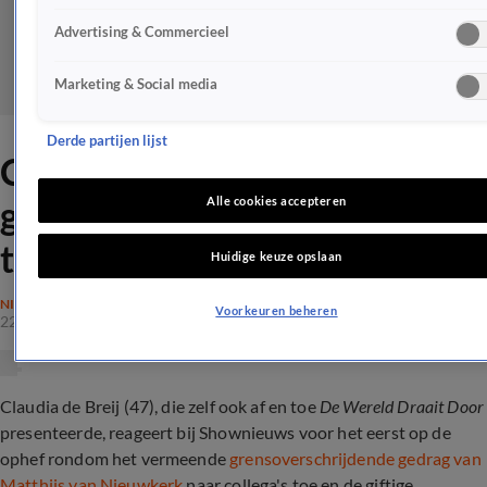
Advertising & Commercieel
Marketing & Social media
Derde partijen lijst
Claudia de Breij over DWDD-
gate: hopelijk overgewaaid
Alle cookies accepteren
tijdens oudejaarsconference
Huidige keuze opslaan
NIEUWS
Voorkeuren beheren
22 nov 2022, 11:53
Claudia de Breij (47), die zelf ook af en toe
De Wereld Draait Door
presenteerde, reageert bij Shownieuws voor het eerst op de
ophef rondom het vermeende
grensoverschrijdende gedrag van
Matthijs van Nieuwkerk
naar collega's toe en de giftige