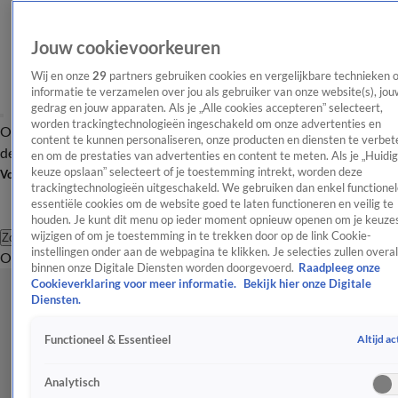
Jouw cookievoorkeuren
Wij en onze
29
partners gebruiken cookies en vergelijkbare technieken 
informatie te verzamelen over jou als gebruiker van onze website(s), jou
gedrag en jouw apparaten. Als je „Alle cookies accepteren” selecteert,
worden trackingtechnologieën ingeschakeld om onze advertenties en
Overzicht
Afleveringen
Tip
Entertainment
BN'ers
TV
Crime
Algemeen
content te kunnen personaliseren, onze producten en diensten te verbet
de redactie
Nieuwsbrief
en om de prestaties van advertenties en content te meten. Als je „Huidi
keuze opslaan” selecteert of je toestemming intrekt, worden deze
Volg Shownieuws
trackingtechnologieën uitgeschakeld. We gebruiken dan enkel functionel
essentiële cookies om de website goed te laten functioneren en veilig te
houden. Je kunt dit menu op ieder moment opnieuw openen om je keuzes
wijzigen of om je toestemming in te trekken door op de link Cookie-
Zoeken
instellingen onder aan de webpagina te klikken. Je selecties zullen overal
Overzicht
Entertainment
Spraakmakend
Reality
Crime
Video's
Afl
binnen onze Digitale Diensten worden doorgevoerd.
Raadpleeg onze
Cookieverklaring voor meer informatie.
Bekijk hier onze Digitale
Diensten.
Altijd ac
Functioneel & Essentieel
Analytisch