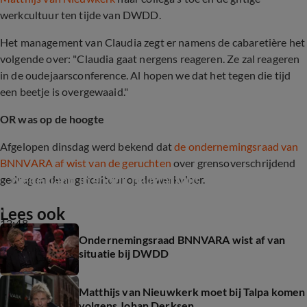
werkcultuur ten tijde van DWDD.
Het management van Claudia zegt er namens de cabaretière het
volgende over: "Claudia gaat nergens reageren. Ze zal reageren
in de oudejaarsconference. Al hopen we dat het tegen die tijd
een beetje is overgewaaid."
OR was op de hoogte
Afgelopen dinsdag werd bekend dat
de ondernemingsraad van
BNNVARA af wist van de geruchten
over grensoverschrijdend
Nederland in shock na Matthijs-artikel
gedrag en de angstcultuur op de werkvloer.
Lees ook
13:48
Ondernemingsraad BNNVARA wist af van
situatie bij DWDD
Matthijs van Nieuwkerk moet bij Talpa komen
volgens Johan Derksen