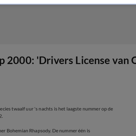
Top 2000: 'Drivers License van 
ecies twaalf uur 's nachts is het laagste nummer op de
2.
mmer Bohemian Rhapsody. De nummer één is