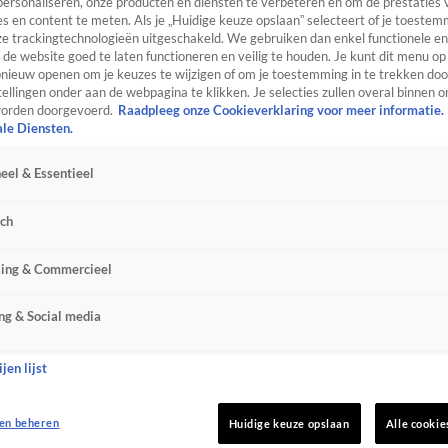
personaliseren, onze producten en diensten te verbeteren en om de prestaties 
s en content te meten. Als je „Huidige keuze opslaan” selecteert of je toestemm
e trackingtechnologieën uitgeschakeld. We gebruiken dan enkel functionele en
de website goed te laten functioneren en veilig te houden. Je kunt dit menu op
ieuw openen om je keuzes te wijzigen of om je toestemming in te trekken door
ellingen onder aan de webpagina te klikken. Je selecties zullen overal binnen o
orden doorgevoerd.
Raadpleeg onze Cookieverklaring voor meer informatie.
ale Diensten.
eel & Essentieel
sch
sing & Commercieel
ng & Social media
jen lijst
en beheren
Huidige keuze opslaan
Alle cookie