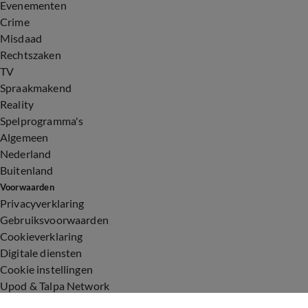
Evenementen
Crime
Misdaad
Rechtszaken
TV
Spraakmakend
Reality
Spelprogramma's
Algemeen
Nederland
Buitenland
Voorwaarden
Privacyverklaring
Gebruiksvoorwaarden
Cookieverklaring
Digitale diensten
Cookie instellingen
Upod & Talpa Network
Adverteren