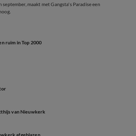
n in september, maakt met Gangsta's Paradise een
hoog.
en ruim in Top 2000
tor
tthijs van Nieuwkerk
uwkerk afgeblazen