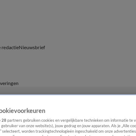
e redactie
Nieuwsbrief
everingen
ookievoorkeuren
e
28
partners gebruiken cookies en vergelijkbare technieken om informatie te
s gebruiker van onze website(s), jouw gedrag en jouw apparaten. Als je „Alle co
” selecteert, worden trackingtechnologieën ingeschakeld om onze advertenties