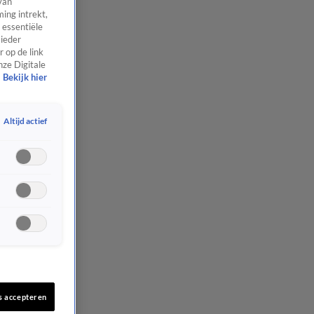
van
ing intrekt,
 essentiële
 ieder
 op de link
nze Digitale
Bekijk hier
Altijd actief
s accepteren