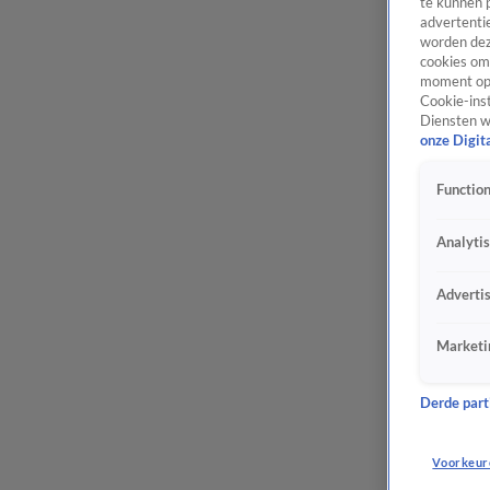
te kunnen 
advertentie
worden dez
cookies om 
moment opn
Cookie-inst
Diensten w
onze Digit
Function
Analyti
Adverti
Marketi
Derde parti
Voorkeur