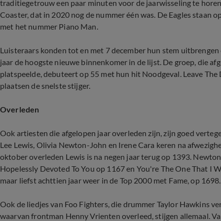
traditiegetrouw een paar minuten voor de jaarwisseling te horen
Coaster, dat in 2020 nog de nummer één was. De Eagles staan op 
met het nummer Piano Man.
Luisteraars konden tot en met 7 december hun stem uitbrengen 
jaar de hoogste nieuwe binnenkomer in de lijst. De groep, die afge
platspeelde, debuteert op 55 met hun hit Noodgeval. Leave The 
plaatsen de snelste stijger.
Overleden
Ook artiesten die afgelopen jaar overleden zijn, zijn goed verteg
Lee Lewis, Olivia Newton-John en Irene Cara keren na afwezigheid
oktober overleden Lewis is na negen jaar terug op 1393. Newton
Hopelessly Devoted To You op 1167 en You're The One That I Wa
maar liefst achttien jaar weer in de Top 2000 met Fame, op 1698.
Ook de liedjes van Foo Fighters, die drummer Taylor Hawkins ver
waarvan frontman Henny Vrienten overleed, stijgen allemaal. 