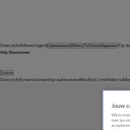
Overzicht
Afleveringen
Tip d
Entertainment
BN'ers
TV
Crime
Algemeen
Volg Shownieuws
Zoeken
Overzicht
Entertainment
Spraakmakend
Reality
Crime
Video's
Afl
Jouw c
Wij en onz
over jou al
accepteren