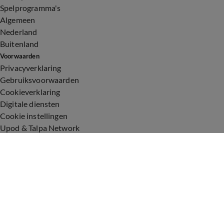
Spelprogramma's
Algemeen
Nederland
Buitenland
Voorwaarden
Privacyverklaring
Gebruiksvoorwaarden
Cookieverklaring
Digitale diensten
Cookie instellingen
Upod & Talpa Network
Adverteren
Vacatures
Publieksservice
Toegankelijkheid
Over ons
Neem contact op
+31 (0)6 - 549 628 21
show@talpanetwork.com