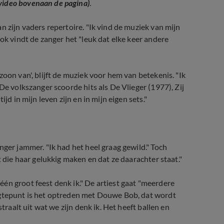
 video bovenaan de pagina)
.
n zijn vaders repertoire. "Ik vind de muziek van mijn
ok vindt de zanger het "leuk dat elke keer andere
oon van', blijft de muziek voor hem van betekenis. "Ik
De volkszanger scoorde hits als De Vlieger (1977), Zij
jd in mijn leven zijn en in mijn eigen sets."
nger jammer. "Ik had het heel graag gewild." Toch
t die haar gelukkig maken en dat ze daarachter staat."
én groot feest denk ik." De artiest gaat "meerdere
ogtepunt is het optreden met Douwe Bob, dat wordt
traalt uit wat we zijn denk ik. Het heeft ballen en