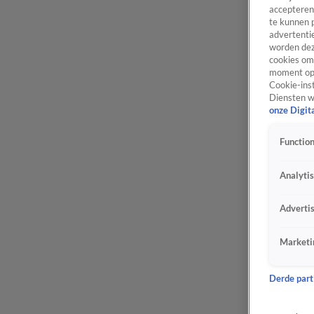
accepteren
te kunnen 
advertentie
worden dez
cookies om 
moment opn
Cookie-inst
Diensten w
onze Digit
Function
Analyti
Adverti
Marketi
Derde parti