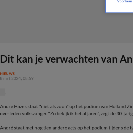
Voorkeur
Dit kan je verwachten van An
NIEUWS
8 mrt 2024, 08:59
André Hazes staat "niet als zoon" op het podium van Holland Zin
overleden volkszanger. "Zo bekijk ik het al jaren", zegt de 30-jari
André staat met nog tien andere acts op het podium tijdens de twa