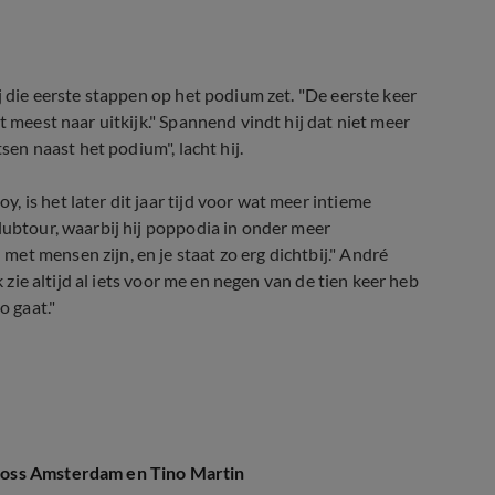
j die eerste stappen op het podium zet. "De eerste keer
t meest naar uitkijk." Spannend vindt hij dat niet meer
sen naast het podium", lacht hij.
 is het later dit jaar tijd voor wat meer intieme
lubtour, waarbij hij poppodia in onder meer
et mensen zijn, en je staat zo erg dichtbij." André
k zie altijd al iets voor me en negen van de tien keer heb
o gaat."
 contact met Roxeanne
oss Amsterdam en Tino Martin