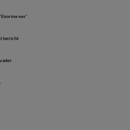
 'Enorme eer'
l bericht
 vader
s