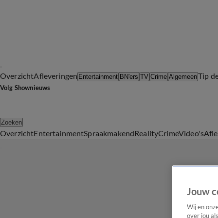
Overzicht
Afleveringen
Tip d
Entertainment
BN'ers
TV
Crime
Algemeen
Volg Shownieuws
Zoeken
Overzicht
Entertainment
Spraakmakend
Reality
Crime
Video's
Afl
Jouw c
Wij en onz
over jou al