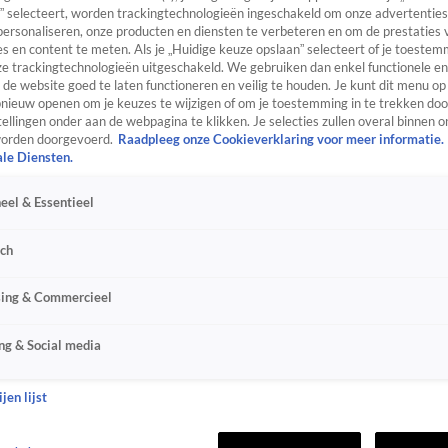
” selecteert, worden trackingtechnologieën ingeschakeld om onze advertenties
personaliseren, onze producten en diensten te verbeteren en om de prestaties 
s en content te meten. Als je „Huidige keuze opslaan” selecteert of je toestemm
e trackingtechnologieën uitgeschakeld. We gebruiken dan enkel functionele en
de website goed te laten functioneren en veilig te houden. Je kunt dit menu op
ieuw openen om je keuzes te wijzigen of om je toestemming in te trekken door
ellingen onder aan de webpagina te klikken. Je selecties zullen overal binnen o
orden doorgevoerd.
Raadpleeg onze Cookieverklaring voor meer informatie.
ale Diensten.
eel & Essentieel
sch
sing & Commercieel
ng & Social media
jen lijst