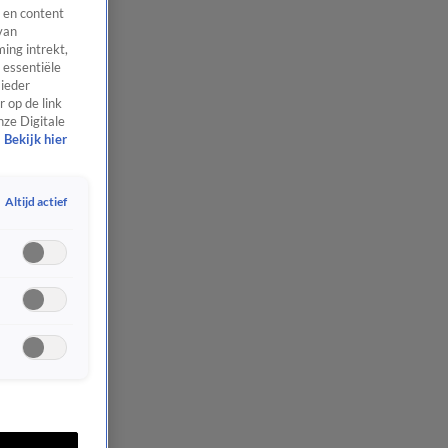
 en content
van
ing intrekt,
 essentiële
 ieder
 op de link
nze Digitale
Bekijk hier
Altijd actief