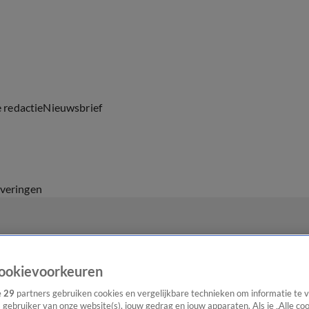
e redactie
Nieuwsbrief
everingen
ookievoorkeuren
e
29
partners gebruiken cookies en vergelijkbare technieken om informatie te
s gebruiker van onze website(s), jouw gedrag en jouw apparaten. Als je „Alle co