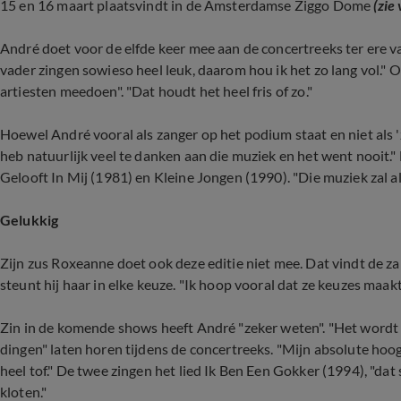
15 en 16 maart plaatsvindt in de Amsterdamse Ziggo Dome
(zie
André doet voor de elfde keer mee aan de concertreeks ter ere va
vader zingen sowieso heel leuk, daarom hou ik het zo lang vol." O
artiesten meedoen". "Dat houdt het heel fris of zo."
Hoewel André vooral als zanger op het podium staat en niet als 'z
heb natuurlijk veel te danken aan die muziek en het went nooit." 
Gelooft In Mij (1981) en Kleine Jongen (1990). "Die muziek zal alti
Gelukkig
Zijn zus Roxeanne doet ook deze editie niet mee. Dat vindt de za
steunt hij haar in elke keuze. "Ik hoop vooral dat ze keuzes maak
Zin in de komende shows heeft André "zeker weten". "Het wordt é
dingen" laten horen tijdens de concertreeks. "Mijn absolute ho
heel tof." De twee zingen het lied Ik Ben Een Gokker (1994), "dat s
kloten."