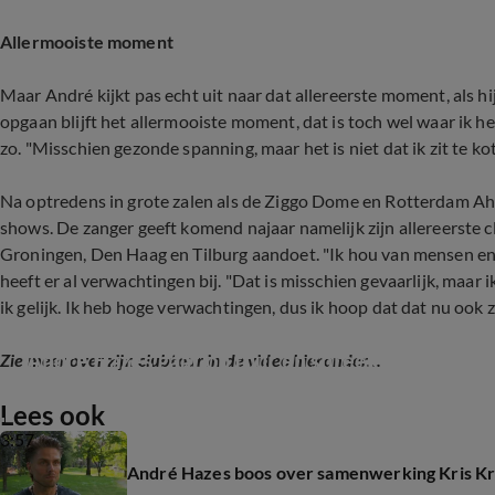
Allermooiste moment
Maar André kijkt pas echt uit naar dat allereerste moment, als hi
opgaan blijft het allermooiste moment, dat is toch wel waar ik he
zo. "Misschien gezonde spanning, maar het is niet dat ik zit te kot
Na optredens in grote zalen als de Ziggo Dome en Rotterdam Ahoy,
shows. De zanger geeft komend najaar namelijk zijn allereerste c
Groningen, Den Haag en Tilburg aandoet. "Ik hou van mensen en m
heeft er al verwachtingen bij. "Dat is misschien gevaarlijk, maar i
ik gelijk. Ik heb hoge verwachtingen, dus ik hoop dat dat nu ook z
André Hazes gaat op tour én spreekt over het
Zie meer over zijn clubtour in de video hieronder...
Lees ook
3:57
André Hazes boos over samenwerking Kris Kr