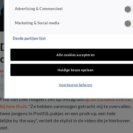
Advertising & Commercieel
Marketing & Social media
Derde partijen lijst
Dit zegt Fred zelf over de
overval
Alle cookies accepteren
Huidige keuze opslaan
NIEUWS
18 nov 2020, 12:35
Voorkeuren beheren
Fred van Leer reageert zelf op Instagram
op de mislukte overval
bij hem thuis
. "Ze hebben vanmorgen getracht mij te overvallen,
twee jongens in PostNL-pakjes en een pruik op, een hele
lelijke by the way", vertelt de stylist in de video die je hierboven
ziet.