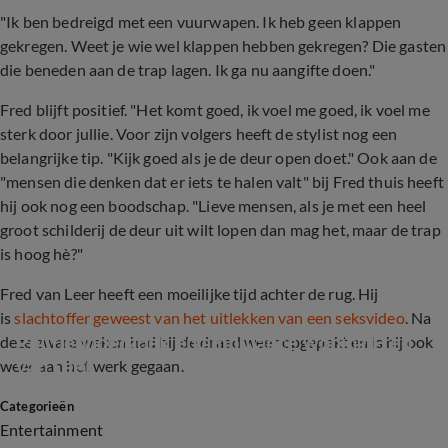
"Ik ben bedreigd met een vuurwapen. Ik heb geen klappen
gekregen. Weet je wie wel klappen hebben gekregen? Die gasten
die beneden aan de trap lagen. Ik ga nu aangifte doen."
Fred blijft positief. "Het komt goed, ik voel me goed, ik voel me
sterk door jullie. Voor zijn volgers heeft de stylist nog een
belangrijke tip. "Kijk goed als je de deur open doet." Ook aan de
"mensen die denken dat er iets te halen valt" bij Fred thuis heeft
hij ook nog een boodschap. "Lieve mensen, als je met een heel
groot schilderij de deur uit wilt lopen dan mag het, maar de trap
is hoog hè?"
Fred van Leer heeft een moeilijke tijd achter de rug. Hij
is
slachtoffer geweest van het uitlekken van een seksvideo
. Na
Politieonderzoek en ambulance woning Fred 
deze zware weken had hij de draad weer opgepakt en is hij ook
van Leer
weer aan het werk gegaan.
Categorieën
2:14
Entertainment