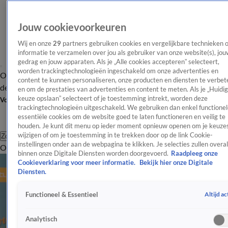
Jouw cookievoorkeuren
Wij en onze
29
partners gebruiken cookies en vergelijkbare technieken 
informatie te verzamelen over jou als gebruiker van onze website(s), jou
gedrag en jouw apparaten. Als je „Alle cookies accepteren” selecteert,
worden trackingtechnologieën ingeschakeld om onze advertenties en
Overzicht
Afleveringen
Tip
Entertainment
BN'ers
TV
Crime
Algemeen
content te kunnen personaliseren, onze producten en diensten te verbet
de redactie
Nieuwsbrief
en om de prestaties van advertenties en content te meten. Als je „Huidi
keuze opslaan” selecteert of je toestemming intrekt, worden deze
Volg Shownieuws
trackingtechnologieën uitgeschakeld. We gebruiken dan enkel functionel
essentiële cookies om de website goed te laten functioneren en veilig te
houden. Je kunt dit menu op ieder moment opnieuw openen om je keuzes
wijzigen of om je toestemming in te trekken door op de link Cookie-
Zoeken
instellingen onder aan de webpagina te klikken. Je selecties zullen overal
Overzicht
Entertainment
Spraakmakend
Reality
Crime
Video's
Afl
binnen onze Digitale Diensten worden doorgevoerd.
Raadpleeg onze
Cookieverklaring voor meer informatie.
Bekijk hier onze Digitale
Diensten.
Altijd ac
Functioneel & Essentieel
Analytisch