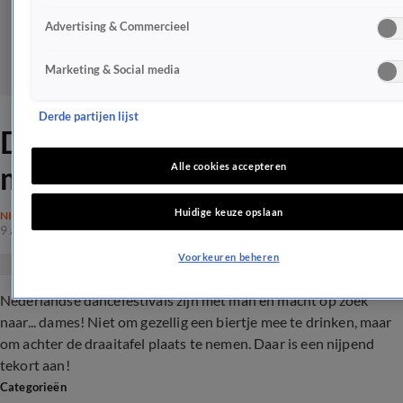
Advertising & Commercieel
Marketing & Social media
Derde partijen lijst
DJ-wereld gedomineerd door
mannen
Alle cookies accepteren
Huidige keuze opslaan
NIEUWS
9 aug 2018, 22:12
Voorkeuren beheren
Nederlandse dancefestivals zijn met man en macht op zoek
naar... dames! Niet om gezellig een biertje mee te drinken, maar
om achter de draaitafel plaats te nemen. Daar is een nijpend
tekort aan!
Categorieën