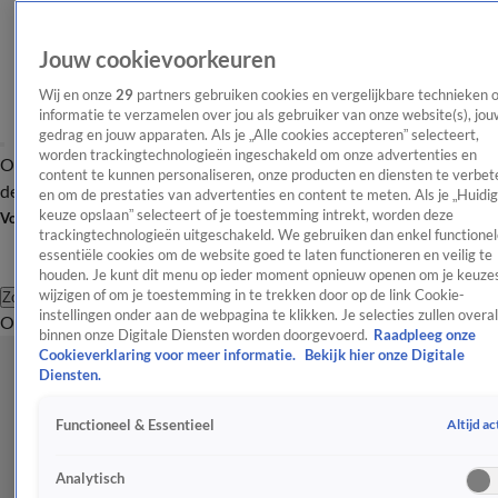
Jouw cookievoorkeuren
Wij en onze
29
partners gebruiken cookies en vergelijkbare technieken 
informatie te verzamelen over jou als gebruiker van onze website(s), jou
gedrag en jouw apparaten. Als je „Alle cookies accepteren” selecteert,
worden trackingtechnologieën ingeschakeld om onze advertenties en
Overzicht
Afleveringen
Tip
Entertainment
BN'ers
TV
Crime
Algemeen
content te kunnen personaliseren, onze producten en diensten te verbet
de redactie
Nieuwsbrief
en om de prestaties van advertenties en content te meten. Als je „Huidi
keuze opslaan” selecteert of je toestemming intrekt, worden deze
Volg Shownieuws
trackingtechnologieën uitgeschakeld. We gebruiken dan enkel functionel
essentiële cookies om de website goed te laten functioneren en veilig te
houden. Je kunt dit menu op ieder moment opnieuw openen om je keuzes
wijzigen of om je toestemming in te trekken door op de link Cookie-
Zoeken
instellingen onder aan de webpagina te klikken. Je selecties zullen overal
Overzicht
Entertainment
Spraakmakend
Reality
Crime
Video's
Afl
binnen onze Digitale Diensten worden doorgevoerd.
Raadpleeg onze
Cookieverklaring voor meer informatie.
Bekijk hier onze Digitale
Diensten.
Altijd ac
Functioneel & Essentieel
Analytisch