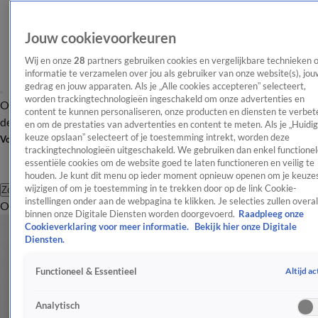
Jouw cookievoorkeuren
Wij en onze
28
partners gebruiken cookies en vergelijkbare technieken 
informatie te verzamelen over jou als gebruiker van onze website(s), jou
gedrag en jouw apparaten. Als je „Alle cookies accepteren” selecteert,
worden trackingtechnologieën ingeschakeld om onze advertenties en
Overzicht
Afleveringen
Tip
Entertainment
BN'ers
TV
Crime
Algemeen
content te kunnen personaliseren, onze producten en diensten te verbet
de redactie
Nieuwsbrief
en om de prestaties van advertenties en content te meten. Als je „Huidi
keuze opslaan” selecteert of je toestemming intrekt, worden deze
Volg Shownieuws
trackingtechnologieën uitgeschakeld. We gebruiken dan enkel functionel
essentiële cookies om de website goed te laten functioneren en veilig te
houden. Je kunt dit menu op ieder moment opnieuw openen om je keuzes
wijzigen of om je toestemming in te trekken door op de link Cookie-
Zoeken
instellingen onder aan de webpagina te klikken. Je selecties zullen overal
Overzicht
Entertainment
Spraakmakend
Reality
Crime
Video's
Afl
binnen onze Digitale Diensten worden doorgevoerd.
Raadpleeg onze
Cookieverklaring voor meer informatie.
Bekijk hier onze Digitale
Diensten.
Altijd ac
Functioneel & Essentieel
Analytisch