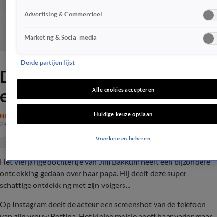
Advertising & Commercieel
Marketing & Social media
Derde partijen lijst
Dochter Jim Bakkum doet
een bijzondere ontdekking
Alle cookies accepteren
Huidige keuze opslaan
NIEUWS
24 okt 2019, 08:15
Voorkeuren beheren
Het vierjarige dochtertje van Jim Bakkum heeft een bijzondere
ontdekking gedaan over haar papa. Hij deelt deze super
schattige ontdekking met zijn volgers...
Op Instagram deelt de acteur een screenshot van de telefoon
van zijn vrouw Bettina. Het kleine meisje heeft haar vader maar