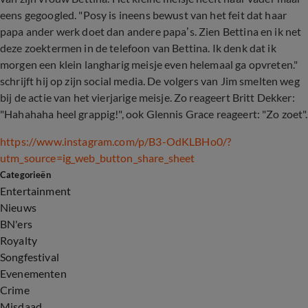
eens gegoogled. "Posy is ineens bewust van het feit dat haar
papa ander werk doet dan andere papa’s. Zien Bettina en ik net
deze zoektermen in de telefoon van Bettina. Ik denk dat ik
morgen een klein langharig meisje even helemaal ga opvreten."
schrijft hij op zijn social media. De volgers van Jim smelten weg
bij de actie van het vierjarige meisje. Zo reageert Britt Dekker:
"Hahahaha heel grappig!", ook Glennis Grace reageert: "Zo zoet".
https://www.instagram.com/p/B3-OdKLBHo0/?
utm_source=ig_web_button_share_sheet
Categorieën
Entertainment
Nieuws
BN'ers
Royalty
Songfestival
Evenementen
Crime
Misdaad