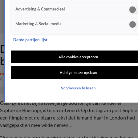
Advertising & Commercieel
Marketing & Social media
Derde partijen lijst
Dochtertje Xander en Sophie
bijna ontvoerd
Alle cookies accepteren
Huidige keuze opslaan
NIEUWS
6 jan 2019, 21:18
Voorkeuren beheren
Céla-Lynn, het bijna twee jarige dochtertje van Xander en
Sophie de Buisonjé, is bijna ontvoerd. Op Instagram post Sophie
een filmpje met de bizarre tekst dat iemand haar in London had
vastgepakt en mee wilde nemen...
"Toen mijn dochter hier pirouetten aan het draaien was, kwam