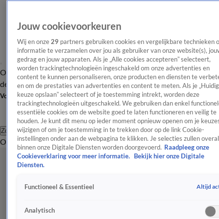
Jouw cookievoorkeuren
Wij en onze
29
partners gebruiken cookies en vergelijkbare technieken 
informatie te verzamelen over jou als gebruiker van onze website(s), jou
gedrag en jouw apparaten. Als je „Alle cookies accepteren” selecteert,
worden trackingtechnologieën ingeschakeld om onze advertenties en
Overzicht
Afleveringen
Tip
Entertainment
BN'ers
TV
Crime
Algemeen
content te kunnen personaliseren, onze producten en diensten te verbet
de redactie
Nieuwsbrief
en om de prestaties van advertenties en content te meten. Als je „Huidi
keuze opslaan” selecteert of je toestemming intrekt, worden deze
Volg Shownieuws
trackingtechnologieën uitgeschakeld. We gebruiken dan enkel functionel
essentiële cookies om de website goed te laten functioneren en veilig te
houden. Je kunt dit menu op ieder moment opnieuw openen om je keuzes
wijzigen of om je toestemming in te trekken door op de link Cookie-
Zoeken
instellingen onder aan de webpagina te klikken. Je selecties zullen overal
Overzicht
Entertainment
Spraakmakend
Reality
Crime
Video's
Afl
binnen onze Digitale Diensten worden doorgevoerd.
Raadpleeg onze
Cookieverklaring voor meer informatie.
Bekijk hier onze Digitale
Diensten.
Altijd ac
Functioneel & Essentieel
Analytisch