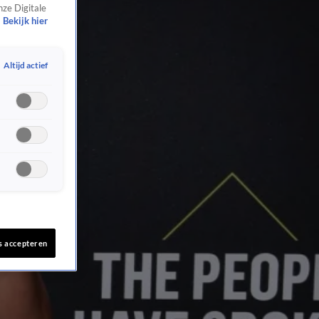
nze Digitale
Bekijk hier
Altijd actief
s accepteren