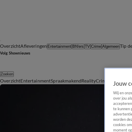
Overzicht
Afleveringen
Tip d
Entertainment
BN'ers
TV
Crime
Algemeen
Volg Shownieuws
Zoeken
Overzicht
Entertainment
Spraakmakend
Reality
Crime
Video's
Afl
Jouw c
Wij en onz
over jou al
accepteren
te kunnen 
advertentie
worden dez
cookies om 
moment opn