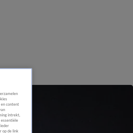
 verzamelen
okies
 en content
van
ing intrekt,
 essentiële
 ieder
 op de link