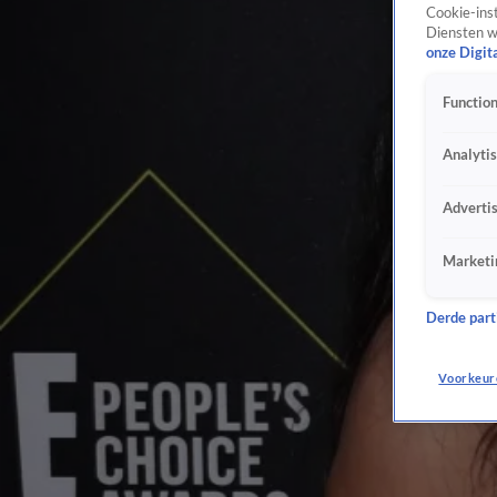
Cookie-inst
Diensten w
onze Digit
Function
Analyti
Adverti
Marketi
Derde parti
Voorkeur