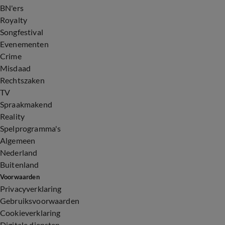
BN'ers
Royalty
Songfestival
Evenementen
Crime
Misdaad
Rechtszaken
TV
Spraakmakend
Reality
Spelprogramma's
Algemeen
Nederland
Buitenland
Voorwaarden
Privacyverklaring
Gebruiksvoorwaarden
Cookieverklaring
Digitale diensten