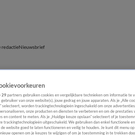
e redactie
Nieuwsbrief
everingen
ookievoorkeuren
e
29
partners gebruiken cookies en vergelijkbare technieken om informatie te
s gebruiker van onze website(s), jouw gedrag en jouw apparaten. Als je „Alle co
” selecteert, worden trackingtechnologieën ingeschakeld om onze advertenties
personaliseren, onze producten en diensten te verbeteren en om de prestaties 
s en content te meten. Als je „Huidige keuze opslaan” selecteert of je toestemm
e trackingtechnologieën uitgeschakeld. We gebruiken dan enkel functionele en
de website goed te laten functioneren en veilig te houden. Je kunt dit menu op
ieuw openen om je keuzes te wijzigen of om je toestemming in te trekken door